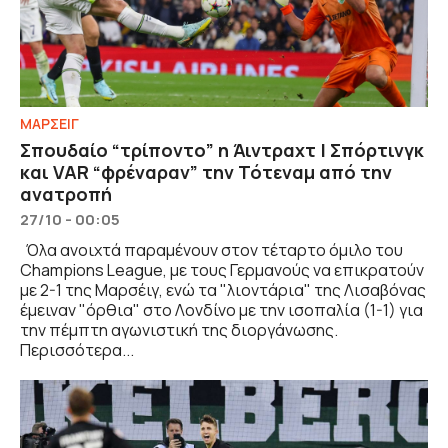
ΜΑΡΣΕΙΓ
Σπουδαίο “τρίποντο” η Άιντραχτ | Σπόρτινγκ
και VAR “φρέναραν” την Τότεναμ από την
ανατροπή
27/10 - 00:05
Όλα ανοιχτά παραμένουν στον τέταρτο όμιλο του
Champions League, με τους Γερμανούς να επικρατούν
με 2-1 της Μαρσέιγ, ενώ τα "λιοντάρια" της Λισαβόνας
έμειναν "όρθια" στο Λονδίνο με την ισοπαλία (1-1) για
την πέμπτη αγωνιστική της διοργάνωσης.
Περισσότερα...