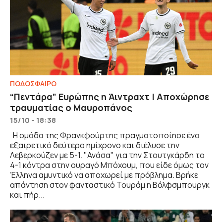
ΠΟΔΟΣΦΑΙΡΟ
“Πεντάρα” Ευρώπης η Άιντραχτ | Αποχώρησε
τραυματίας ο Μαυροπάνος
15/10 - 18:38
Η ομάδα της Φρανκφούρτης πραγματοποίησε ένα
εξαιρετικό δεύτερο ημίχρονο και διέλυσε την
Λεβερκούζεν με 5-1. "Ανάσα" για την Στουτγκάρδη το
4-1 κόντρα στην ουραγό Μπόχουμ, που είδε όμως τον
Έλληνα αμυντικό να αποχωρεί με πρόβλημα. Βρήκε
απάντηση στον φανταστικό Τουράμ η Βόλφσμπουργκ
και πήρ...