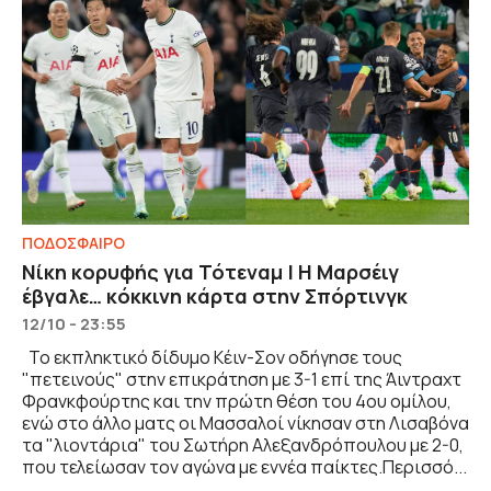
ΠΟΔΟΣΦΑΙΡΟ
Νίκη κορυφής για Τότεναμ | Η Μαρσέιγ
έβγαλε… κόκκινη κάρτα στην Σπόρτινγκ
12/10 - 23:55
Το εκπληκτικό δίδυμο Κέιν-Σον οδήγησε τους
"πετεινούς" στην επικράτηση με 3-1 επί της Άιντραχτ
Φρανκφούρτης και την πρώτη θέση του 4ου ομίλου,
ενώ στο άλλο ματς οι Μασσαλοί νίκησαν στη Λισαβόνα
τα "λιοντάρια" του Σωτήρη Αλεξανδρόπουλου με 2-0,
που τελείωσαν τον αγώνα με εννέα παίκτες.Περισσό...