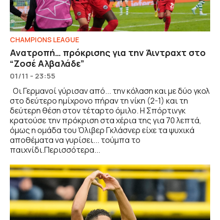
CHAMPIONS LEAGUE
Ανατροπή… πρόκρισης για την Άιντραχτ στο
“Ζοσέ Αλβαλάδε”
01/11 - 23:55
Οι Γερμανοί γύρισαν από... την κόλαση και με δύο γκολ
στο δεύτερο ημίχρονο πήραν τη νίκη (2-1) και τη
δεύτερη θέση στον τέταρτο όμιλο. Η Σπόρτινγκ
κρατούσε την πρόκριση στα χέρια της για 70 λεπτά,
όμως η ομάδα του Όλιβερ Γκλάσνερ είχε τα ψυχικά
αποθέματα να γυρίσει... τούμπα το
παιχνίδι.Περισσότερα...