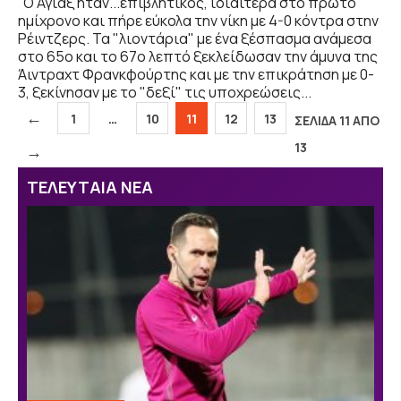
Ο Άγιαξ ήταν...επιβλητικός, ιδιαίτερα στο πρώτο
ημίχρονο και πήρε εύκολα την νίκη με 4-0 κόντρα στην
Ρέιντζερς. Τα "λιοντάρια" με ένα ξέσπασμα ανάμεσα
στο 65ο και το 67ο λεπτό ξεκλείδωσαν την άμυνα της
Άιντραχτ Φρανκφούρτης και με την επικράτηση με 0-
3, ξεκίνησαν με το "δεξί" τις υποχρεώσεις...
←
Σελίδα
Σελίδα
Σελίδα
Σελίδα
Σελίδα
1
…
10
11
12
13
ΣΕΛΙΔΑ 11 ΑΠΟ
13
→
ΤΕΛΕΥΤΑΙΑ ΝΕΑ