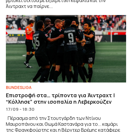
βρίσκει δίχτυα με εξαιρετική κεφαλιά και την
Άιντραχτ να παίρνε...
BUNDESLIGA
Επιστροφή στα… τρίποντα για Άιντραχτ |
“Κόλλησε” στην ισοπαλία η Λεβερκούζεν
17/09 - 18:30
Πέρασμα από την Στουτγάρδη των Ντίνου
Μαυροπάνου και Θωμά Καστανάρα για το... καμάρι
της Φρανκφούρτης και η Βέρντερ Βρέμης κατάφερε