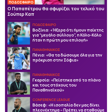
ΠΟΔΟΣΦΑΙΡΟ
Ο Παπαπέτρου θα σφυρίξει τον τελικό του
Σούπερ Καπ
ΠΟΔΟΣΦΑΙΡΟ
Βοζίνια: «Ήξερα ότι ήμουν παίκτης
για “μεγάλο σύλλογο”, η Κόλο-Κόλο
ήταν η πρώτη μου επιλογή»
ΠΑΝΑΘΗΝΑΙΚΟΣ
Πένια: «Θα τα δώσουμε όλα για την
πρόκριση στην Σόφια»
ΠΑΝΑΘΗΝΑΙΚΟΣ
Γκαρσία: «Πείστηκα από το πλάνο
και τους στόχους του
Παναθηναϊκού»
CONFERENCE LEAGUE
Βάσεφ: «Η ισοπαλία δεν μας δίνει
πλεονέκτημα – Πρέπει να σταθούμε