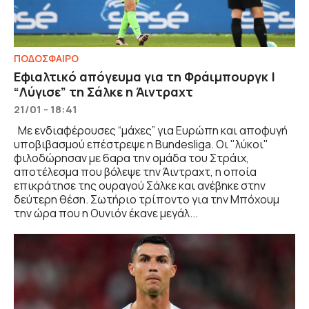
ΠΟΔΟΣΦΑΙΡΟ
Εφιαλτικό απόγευμα για τη Φράιμπουργκ |
“Λύγισε” τη Σάλκε η Άιντραχτ
21/01 - 18:41
Με ενδιαφέρουσες “μάχες” για Ευρώπη και αποφυγή
υποβιβασμού επέστρεψε η Bundesliga. Οι "λύκοι"
φιλοδώρησαν με 6αρα την ομάδα του Στράιχ,
αποτέλεσμα που βόλεψε την Άιντραχτ, η οποία
επικράτησε της ουραγού Σάλκε και ανέβηκε στην
δεύτερη θέση. Σωτήριο τρίποντο για την Μπόχουμ
την ώρα που η Ουνιόν έκανε μεγάλ...