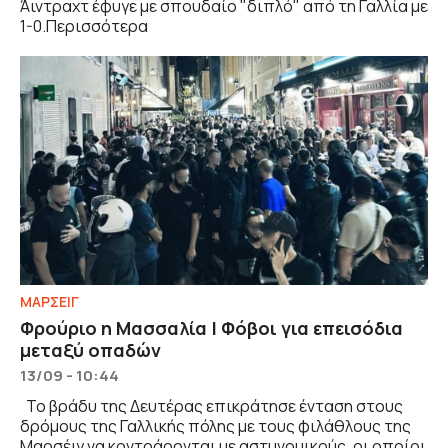
Άιντραχτ έφυγε με σπουδαίο "διπλό" από τη Γαλλία με
1-0.Περισσότερα
ΜΑΡΣΕΙΓ
Φρούριο η Μασσαλία | Φόβοι για επεισόδια
μεταξύ οπαδών
13/09 - 10:44
To βράδυ της Δευτέρας επικράτησε ένταση στους
δρόμους της Γαλλικής πόλης με τους φιλάθλους της
Μαρσέιγ να κοντράρονται με αστυνομικούς, οι οποίοι