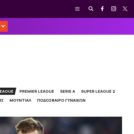
Μενού
LEAGUE
PREMIER LEAGUE
SERIE A
SUPER LEAGUE 2
ΗΣ
ΜΟΥΝΤΙΑΛ
ΠΟΔΟΣΦΑΙΡΟ ΓΥΝΑΙΚΩΝ