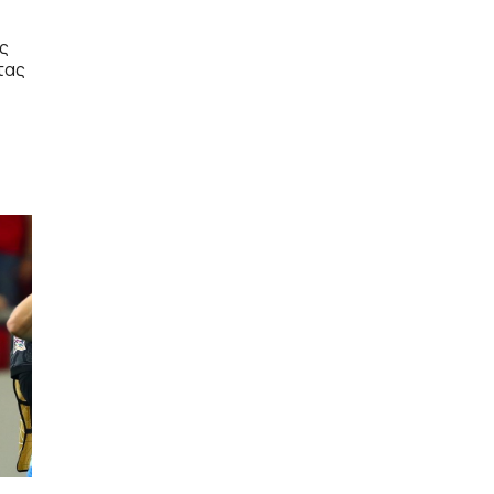
ας
τας