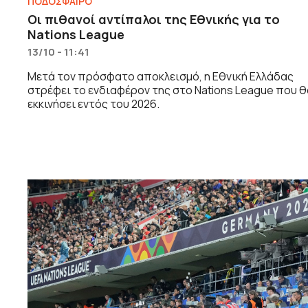
ΠΟΔΟΣΦΑΙΡΟ
Οι πιθανοί αντίπαλοι της Εθνικής για το
Nations League
13/10 - 11:41
Μετά τον πρόσφατο αποκλεισμό, η Εθνική Ελλάδας
στρέφει το ενδιαφέρον της στο Nations League που θ
εκκινήσει εντός του 2026.