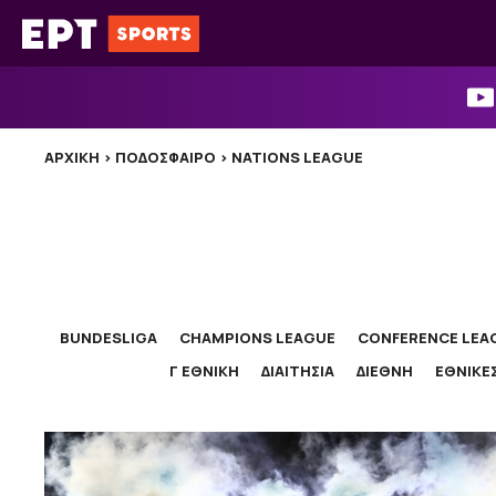
Μετάβαση
σε
περιεχόμενο
ΑΡΧΙΚΉ
>
ΠΟΔΟΣΦΑΙΡΟ
>
NATIONS LEAGUE
BUNDESLIGA
CHAMPIONS LEAGUE
CONFERENCE LEA
Γ ΕΘΝΙΚΗ
ΔΙΑΙΤΗΣΙΑ
ΔΙΕΘΝΗ
ΕΘΝΙΚΕ