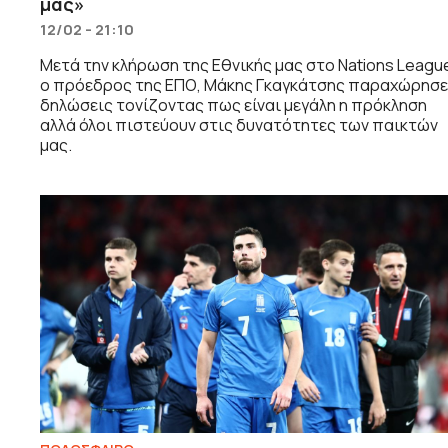
μας»
12/02 - 21:10
Μετά την κλήρωση της Εθνικής μας στο Nations Leagu
ο πρόεδρος της ΕΠΟ, Μάκης Γκαγκάτσης παραχώρησε
δηλώσεις τονίζοντας πως είναι μεγάλη η πρόκληση
αλλά όλοι πιστεύουν στις δυνατότητες των παικτών
μας.