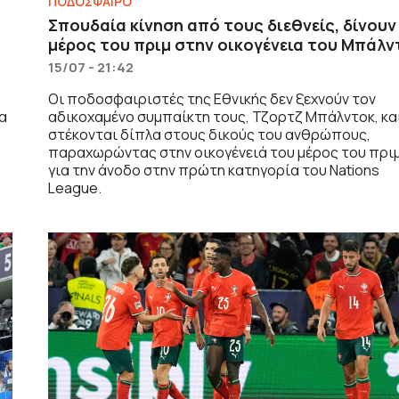
ΠΟΔΟΣΦΑΙΡΟ
Σπουδαία κίνηση από τους διεθνείς, δίνουν
μέρος του πριμ στην οικογένεια του Μπάλν
15/07 - 21:42
Οι ποδοσφαιριστές της Εθνικής δεν ξεχνούν τον
α
αδικοχαμένο συμπαίκτη τους, Τζορτζ Μπάλντοκ, κα
στέκονται δίπλα στους δικούς του ανθρώπους,
παραχωρώντας στην οικογένειά του μέρος του πρι
για την άνοδο στην πρώτη κατηγορία του Nations
League.