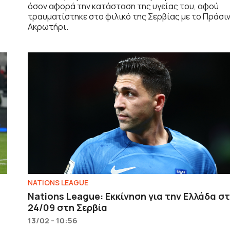
όσον αφορά την κατάσταση της υγείας του, αφού
τραυματίστηκε στο φιλικό της Σερβίας με το Πράσι
Ακρωτήρι.
NATIONS LEAGUE
Nations League: Εκκίνηση για την Ελλάδα στ
24/09 στη Σερβία
13/02 - 10:56