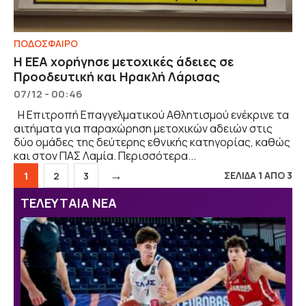
ΠΟΔΟΣΦΑΙΡΟ
Η ΕΕΑ χορήγησε μετοχικές άδειες σε
Προοδευτική και Ηρακλή Λάρισας
07/12 - 00:46
Η Επιτροπή Επαγγελματικού Αθλητισμού ενέκρινε τα
αιτήματα για παραχώρηση μετοχικών αδειών στις
δύο ομάδες της δεύτερης εθνικής κατηγορίας, καθώς
και στον ΠΑΣ Λαμία. Περισσότερα...
→
ΣΕΛΙΔΑ 1 ΑΠΟ 3
Σελίδα
Σελίδα
Σελίδα
1
2
3
ΤΕΛΕΥΤΑΙΑ ΝΕΑ