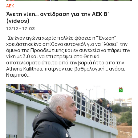
ΑΕΚ
Άνετη νίκη… αντίδραση για την ΑΕΚ Β’
(videos)
12/12 - 17:03
Σε έναν αγώνα χωρίς πολλές φάσεις η "Ένωση"
χρειάστηκε ένα απίθανο αυτογκόλ για να "λύσει" την
άμυνα της Προοδευτικής και εν συνεχεία να πάρει την
νίκη με 3:0 και να επιστρέψει στα θετικά
αποτελέσματα έπειτα από την βαριά ήττα από την
Athens Kallithea, παίρνοντας βαθμολογική... ανάσα.
Ντεμπού...