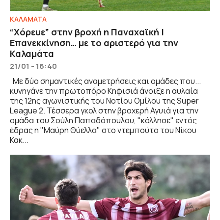
ΚΑΛΑΜΑΤΑ
“Χόρευε” στην βροχή η Παναχαϊκή |
Επανεκκίνηση… με το αριστερό για την
Καλαμάτα
21/01 - 16:40
Με δύο σημαντικές αναμετρήσεις και ομάδες που...
κυνηγάνε την πρωτοπόρο Κηφισιά άνοιξε η αυλαία
της 12ης αγωνιστικής του Νοτίου Ομίλου της Super
League 2. Τέσσερα γκολ στην βροχερή Αγυιά για την
ομάδα του Σούλη Παπαδόπουλου, "κόλλησε" εντός
έδρας η "Μαύρη Θύελλα" στο ντεμπούτο του Νίκου
Κακ...