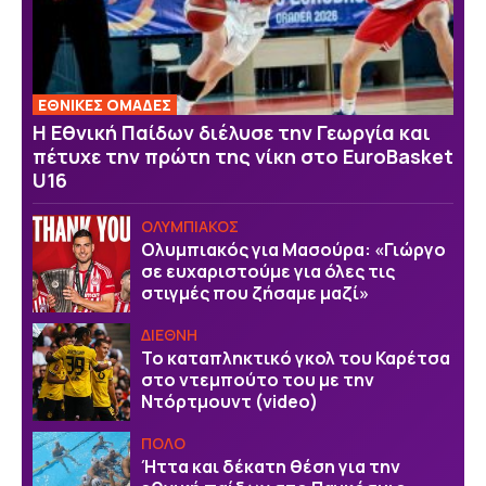
EΘΝΙΚΕΣ OΜΑΔΕΣ
Η Εθνική Παίδων διέλυσε την Γεωργία και
πέτυχε την πρώτη της νίκη στο EuroBasket
U16
ΟΛΥΜΠΙΑΚΟΣ
Ολυμπιακός για Μασούρα: «Γιώργο
σε ευχαριστούμε για όλες τις
στιγμές που ζήσαμε μαζί»
ΔΙΕΘΝΗ
Το καταπληκτικό γκολ του Καρέτσα
στο ντεμπούτο του με την
Ντόρτμουντ (video)
ΠΟΛΟ
Ήττα και δέκατη θέση για την