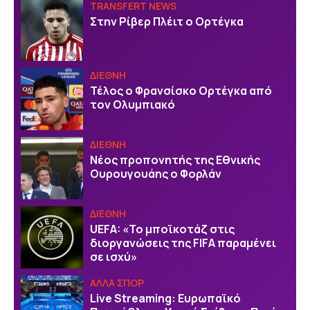
TRANSFERT NEWS
Στην Ρίβερ Πλέιτ ο Ορτέγκα
ΔΙΕΘΝΗ
Τέλος ο Φρανσίσκο Ορτέγκα από
τον Ολυμπιακό
ΔΙΕΘΝΗ
Νέος προπονητής της Εθνικής
Ουρουγουάης ο Φορλάν
ΔΙΕΘΝΗ
UEFA: «Το μποϊκοτάζ στις
διοργανώσεις της FIFA παραμένει
σε ισχύ»
ΑΛΛΑ ΣΠΟΡ
Live Streaming: Ευρωπαϊκό