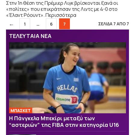
Στην 1η θέση της Πρέμιερ Λιγκ βρίσκονται ξανά οι
«πολίτες» που επικράτησαν της Λιντς με 4-0 στο
«Έλαντ Ρόουντ». Περισσότερα
←
Σελίδα
Σελίδα
Σελίδα
ΣΕΛΙΔΑ 7 ΑΠΟ 7
1
…
6
7
ΤΕΛΕΥΤΑΙΑ ΝΕΑ
ΜΠΑΣΚΕΤ
H Πάνγκελα Μπεκίρι μεταξύ των
“αστεριών” της FIBA στην κατηγορία U16