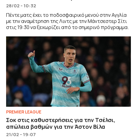
28/02 - 10:32
Πέντε ματς έχει το ποδοσφαιρικό μενού στην Αγγλία
με την αναμέτρηση της Λιντς με την Μάντσεστερ Σίτι
στις 19:30 να ξεχωρίζει από το σημερινό πρόγραμμα.
PREMIER LEAGUE
Σοκ στις καθυστερήσεις για την Τσέλσι,
απώλεια βαθμών για την Άστον Βίλα
21/02 - 19:07