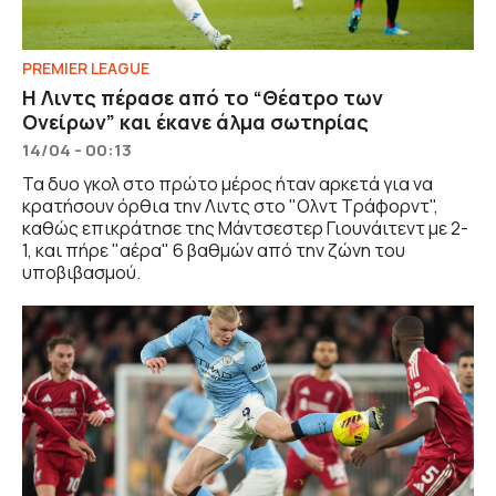
PREMIER LEAGUE
Η Λιντς πέρασε από το “Θέατρο των
Ονείρων” και έκανε άλμα σωτηρίας
14/04 - 00:13
Τα δυο γκολ στο πρώτο μέρος ήταν αρκετά για να
κρατήσουν όρθια την Λιντς στο "Ολντ Τράφορντ",
καθώς επικράτησε της Μάντσεστερ Γιουνάιτεντ με 2-
1, και πήρε "αέρα" 6 βαθμών από την ζώνη του
υποβιβασμού.