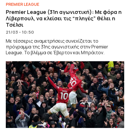
PREMIER LEAGUE
Premier League (31η αγωνιστική): Με φόρα η
Λίβερπουλ, να κλείσει τις “πληγές” θέλει η
Τσέλσι
21/03 - 10:50
Με τέσσερις αναμετρήσεις συνεχίζεται το
πρόγραμμα της 31ης αγωνιστικής στην Premier
League. Το βλέμμα σε Έβερτον και Μπράιτον.