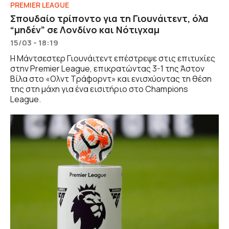
PREMIER LEAGUE
Σπουδαίο τρίποντο για τη Γιουνάιτεντ, όλα
“μηδέν” σε Λονδίνο και Νότιγχαμ
15/03 - 18:19
Η Μάντσεστερ Γιουνάιτεντ επέστρεψε στις επιτυχίες
στην Premier League, επικρατώντας 3-1 της Άστον
Βίλα στο «Ολντ Τράφορντ» και ενισχύοντας τη θέση
της στη μάχη για ένα εισιτήριο στο Champions
League.