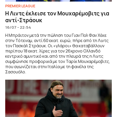
PREMIER LEAGUE
Η Λιντς έκλεισε τον Μουχαρέμοβιτς για
αντί-Στράουκ
16/07 - 22:54
Η Μπράιτον μετά την πώληση του Γιαν Πολ Φαν Χέκε
στην Τότεναμ, αντί 60 εκατ. ευρώ, πήρε από τη Λιντς
τον Πασκάλ Στράουκ. Οι «γλάροι» θα καταβάλλουν
περίπου 18 εκατ. λίρες για τον 26χρονο Ολλανδό
κεντρικό αμυντικό και από την πλευρά της η Λιντς
συμφώνησε προφορικά με τον Ταρίκ Μουχαρέμοβιτς,
που αγωνίζεται στην Ιταλία με τη φανέλα της
Σασουόλο.