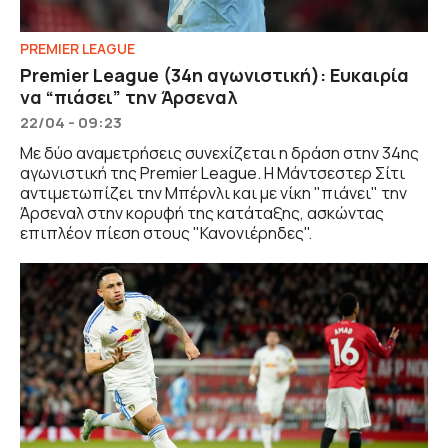
PREMIER LEAGUE
Premier League (34η αγωνιστική): Ευκαιρία
να “πιάσει” την Άρσεναλ
22/04 - 09:23
Με δύο αναμετρήσεις συνεχίζεται η δράση στην 34ης
αγωνιστική της Premier League. Η Μάντσεστερ Σίτι
αντιμετωπίζει την Μπέρνλι και με νίκη "πιάνει" την
Άρσεναλ στην κορυφή της κατάταξης, ασκώντας
επιπλέον πίεση στους "Κανονιέρηδες".