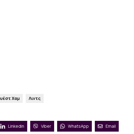
υέστ Χαμ
Λιντς
Linkedin
Viber
WhatsApp
Email