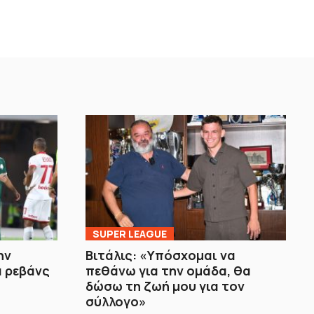
SUPER LEAGUE
ην
Βιτάλις: «Υπόσχομαι να
 ρεβάνς
πεθάνω για την ομάδα, θα
δώσω τη ζωή μου για τον
σύλλογο»