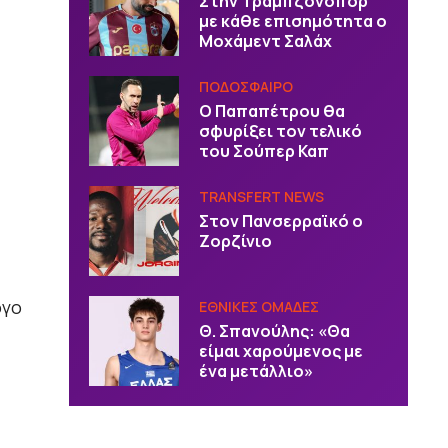
Στην Τραμπζονσπόρ
με κάθε επισημότητα ο
Μοχάμεντ Σαλάχ
ΠΟΔΟΣΦΑΙΡΟ
Ο Παπαπέτρου θα
σφυρίξει τον τελικό
του Σούπερ Καπ
TRANSFERT NEWS
Στον Πανσερραϊκό ο
Ζορζίνιο
όγο
EΘΝΙΚΕΣ OΜΑΔΕΣ
Θ. Σπανούλης: «Θα
είμαι χαρούμενος με
ένα μετάλλιο»