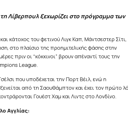
 τη Λίβερπουλ ξεχωρίζει στο πρόγραμμα των
και κάτοχος του φετινού Λιγκ Καπ, Μάντσεστερ Σίτι,
ηση, στο πλαίσιο της προημιτελικής φάσης στην
έρες πριν οι “κόκκινοι” βρουν απέναντί τους την
ampions League.
Τσέλσι που υποδέχεται την Πορτ Βέιλ, ενώ η
ενείται από τη Σαουθάμπτον και έχει τον πρώτο λ
κοντράρονται Γουέστ Χαμ και Λιντς στο Λονδίνο.
λο Αγγλίας: