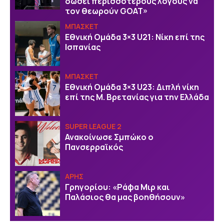
δώσει περισσότερους λόγους να
τον θεωρούν GOAT»
ΜΠΑΣΚΕΤ
Εθνική Ομάδα 3×3 U21: Νίκη επί της
Ισπανίας
ΜΠΑΣΚΕΤ
Εθνική Ομάδα 3×3 U23: Διπλή νίκη
επί της Μ. Βρετανίας για την Ελλάδα
SUPER LEAGUE 2
Ανακοίνωσε Σμπώκο ο
Πανσερραϊκός
ΑΡΗΣ
Γρηγορίου: «Ράφα Μιρ και
Παλάσιος θα μας βοηθήσουν»