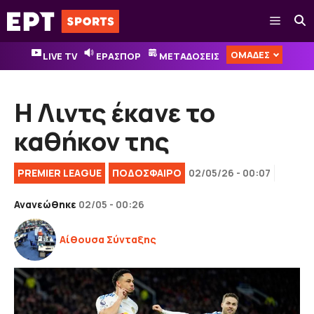
Μετάβαση
Μενού
σε
περιεχόμενο
ΟΜΑΔΕΣ
LIVE TV
ΕΡΑΣΠΟΡ
ΜΕΤΑΔΟΣΕΙΣ
Η Λιντς έκανε το
καθήκον της
PREMIER LEAGUE
ΠΟΔΟΣΦΑΙΡΟ
02/05/26 - 00:07
Ανανεώθηκε
02/05 - 00:26
Αίθουσα Σύνταξης