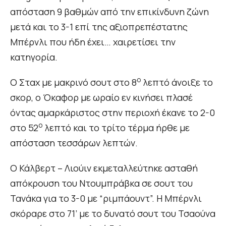
απόσταση 9 βαθμών από την επικίνδυνη ζώνη
μετά και το 3-1 επί της αξιοπρεπέστατης
Μπέρνλι που ήδη έχει… χαιρετίσει την
κατηγορία.
ο
Ο Σταχ με μακρινό σουτ στο 8
λεπτό άνοιξε το
σκορ, ο Όκαφορ με ωραίο εν κινήσει πλασέ
όντας αμαρκάριστος στην περιοχή έκανε το 2-0
ο
στο 52
λεπτό και το τρίτο τέρμα ήρθε με
απόσταση τεσσάρων λεπτών.
Ο Κάλβερτ – Λιούιν εκμεταλλεύτηκε ασταθή
απόκρουση του Ντουμπράβκα σε σουτ του
Τανάκα για το 3-0 με “ριμπάουντ”. Η Μπέρνλι
σκόραρε στο 71’ με το δυνατό σουτ του Τσαούνα