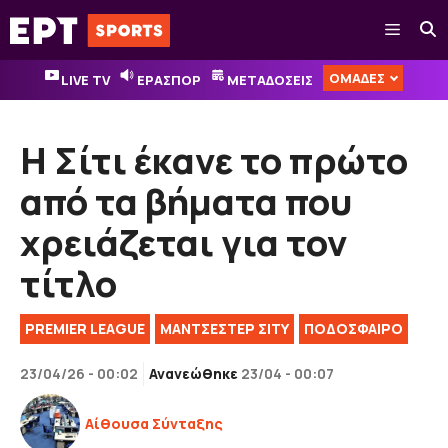
Μετάβαση
Μενού
σε
περιεχόμενο
ΟΜΑΔΕΣ
LIVE TV
ΕΡΑΣΠΟΡ
ΜΕΤΑΔΟΣΕΙΣ
Η Σίτι έκανε το πρώτο
από τα βήματα που
χρειάζεται για τον
τίτλο
PREMIER LEAGUE
ΜΑΝΤΣΕΣΤΕΡ ΣΙΤΥ
ΠΟΔΟΣΦΑΙΡΟ
23/04/26 - 00:02
Ανανεώθηκε
23/04 - 00:07
Αίθουσα Σύνταξης