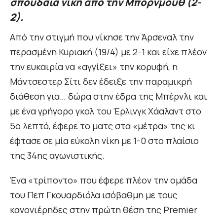
σπουδαία νίκη από την Μπόρνμουθ (2-
2).
Από την στιγμή που νίκησε την Άρσεναλ την
περασμένη Κυριακή (19/4) με 2-1 και είχε πλέον
την ευκαιρία να «αγγίξει» την κορυφή, η
Μάντσεστερ Σίτι δεν έδειξε την παραμικρή
διάθεση για… δώρα στην έδρα της Μπέρνλι και
με ένα γρήγορο γκολ του Έρλινγκ Χάαλαντ στο
5ο λεπτό, έφερε το ματς στα «μέτρα» της κι
έφτασε σε μία εύκολη νίκη με 1-0 στο πλαίσιο
της 34ης αγωνιστικής.
Ένα «τρίποντο» που έφερε πλέον την ομάδα
του Πεπ Γκουαρδιόλα ισόβαθμη με τους
κανονιέρηδες στην πρώτη θέση της Premier