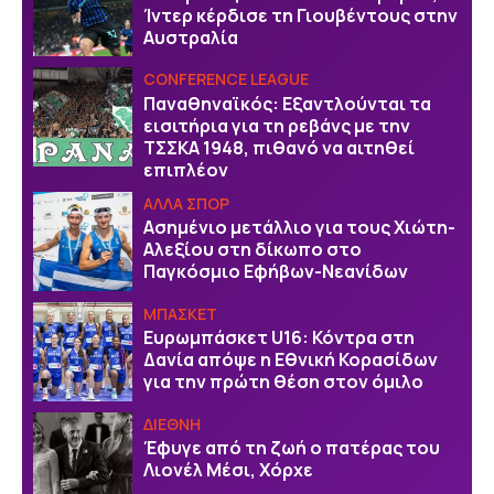
Ίντερ κέρδισε τη Γιουβέντους στην
Αυστραλία
CONFERENCE LEAGUE
Παναθηναϊκός: Εξαντλούνται τα
εισιτήρια για τη ρεβάνς με την
ΤΣΣΚΑ 1948, πιθανό να αιτηθεί
επιπλέον
ΑΛΛΑ ΣΠΟΡ
Ασημένιο μετάλλιο για τους Χιώτη-
Αλεξίου στη δίκωπο στο
Παγκόσμιο Εφήβων-Νεανίδων
ΜΠΑΣΚΕΤ
Ευρωμπάσκετ U16: Κόντρα στη
Δανία απόψε η Εθνική Κορασίδων
για την πρώτη θέση στον όμιλο
ΔΙΕΘΝΗ
Έφυγε από τη ζωή ο πατέρας του
Λιονέλ Μέσι, Χόρχε