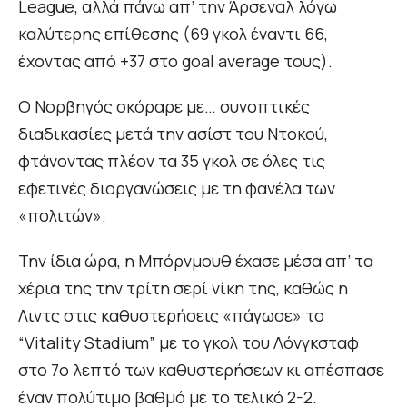
League, αλλά πάνω απ’ την Άρσεναλ λόγω
καλύτερης επίθεσης (69 γκολ έναντι 66,
έχοντας από +37 στο goal average τους).
Ο Νορβηγός σκόραρε με… συνοπτικές
διαδικασίες μετά την ασίστ του Ντοκού,
φτάνοντας πλέον τα 35 γκολ σε όλες τις
εφετινές διοργανώσεις με τη φανέλα των
«πολιτών».
Την ίδια ώρα, η Μπόρνμουθ έχασε μέσα απ’ τα
χέρια της την τρίτη σερί νίκη της, καθώς η
Λιντς στις καθυστερήσεις «πάγωσε» το
“Vitality Stadium” με το γκολ του Λόνγκσταφ
στο 7ο λεπτό των καθυστερήσεων κι απέσπασε
έναν πολύτιμο βαθμό με το τελικό 2-2.