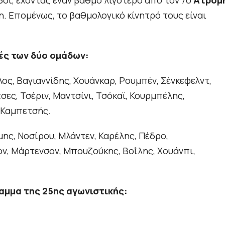
8οι, έχοντας έναν βαθμό λιγότερο από τον 7ο
Ατρόμ
η. Επομένως, το βαθμολογικό κίνητρό τους είναι
ές των δύο ομάδων:
λος, Βαγιαννίδης, Χουάνκαρ, Ρουμπέν, Σένκεφελντ,
σες, Τσέριν, Μαντσίνι, Τσόκαϊ, Κουρμπέλης,
 Καμπετσής.
ης, Νοσίρου, Μλάντεν, Καρέλης, Πέδρο,
ν, Μάρτενσον, Μπουζούκης, Βοΐλης, Χουάνπι,
αμμα της 25ης αγωνιστικής: