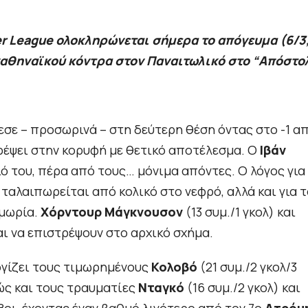
r League ολοκληρώνεται σήμερα το απόγευμα (6/3
ναθηναϊκού κόντρα στον Παναιτωλικό στο “Απόστο
πεσε – προσωρινά – στη δεύτερη θέση όντας στο -1 α
τρέψει στην κορυφή με θετικό αποτέλεσμα. Ο
Ιβάν
ό του, πέρα από τους… μόνιμα απόντες. Ο λόγος για
ς ταλαιπωρείται από κολικό στο νεφρό, αλλά και για 
ιμωρία.
Χόρντουρ Μάγκνουσον
(13 συμ./1 γκολ) και
αι να επιστρέψουν στο αρχικό σχήμα.
γίζει τους τιμωρημένους
Κολοβό
(21 συμ./2 γκολ/3
θώς και τους τραυματίες
Νταγκό
(16 συμ./2 γκολ) και