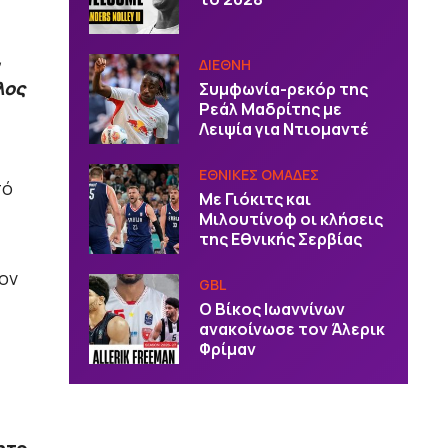
,
ΔΙΕΘΝΗ
λος
Συμφωνία-ρεκόρ της
Ρεάλ Μαδρίτης με
Λειψία για Ντιομαντέ
EΘΝΙΚΕΣ OΜΑΔΕΣ
πό
Με Γιόκιτς και
Μιλουτίνοφ οι κλήσεις
της Εθνικής Σερβίας
τον
GBL
Ο Βίκος Ιωαννίνων
ανακοίνωσε τον Άλερικ
Φρίμαν