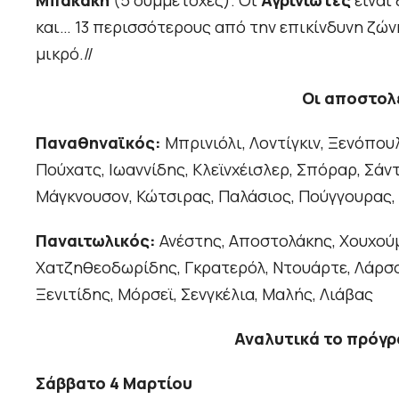
Μπακάκη
(5 συμμετοχές). Οι
Αγρινιώτες
είναι 
και… 13 περισσότερους από την επικίνδυνη ζών
μικρό.//
Οι αποστολ
Παναθηναϊκός:
Μπρινιόλι, Λοντίγκιν, Ξενόπου
Πούχατς, Ιωαννίδης, Κλεϊνχέισλερ, Σπόραρ, Σάντ
Μάγκνουσον, Κώτσιρας, Παλάσιος, Πούγγουρας,
Παναιτωλικός:
Ανέστης, Αποστολάκης, Χουχούμ
Χατζηθεοδωρίδης, Γκρατερόλ, Ντουάρτε, Λάρσο
Ξενιτίδης, Μόρσεϊ, Σενγκέλια, Μαλής, Λιάβας
Αναλυτικά το πρόγρ
Σάββατο 4 Μαρτίου