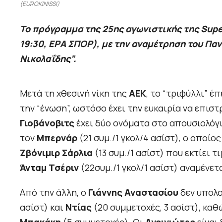
(EUROKINISSI)
Το πρόγραμμα της 25ης αγωνιστικής της Supe
19:30, ΕΡΑ ΣΠΟΡ), με την αναμέτρηση του Πα
Νικολαΐδης”.
Μετά τη χθεσινή νίκη της
ΑΕΚ
, το “τριφύλλι” έ
την “ένωση”, ωστόσο έχει την ευκαιρία να επισ
Γιοβάνοβιτς
έχει δύο ονόματα στο απουσιολόγι
τον
Μπερνάρ
(21 συμ./1 γκολ/4 ασίστ), ο οποίο
Ζβόνιμιρ Σάρλια
(13 συμ./1 ασίστ) που εκτίει τ
Άνταμ Τσέριν
(22συμ./1 γκολ/1 ασίστ) αναμένετ
Από την άλλη, ο
Γιάννης Αναστασίου
δεν υπολο
ασίστ) και
Ντίας
(20 συμμετοχές, 3 ασίστ), κα