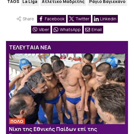
TAGS
La Liga
Ατλέτικο Μαδρίτης
Ράγιο Βαγιεκάνο
Share
Facebook
Twitter
Linkedin
Viber
WhatsApp
Email
ΤΕΛΕΥΤΑΙΑ ΝΕΑ
ΠΟΛΟ
Νίκη της Εθνικής Παίδων επί της