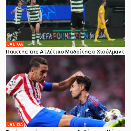
LA LIGA
Παίκτης της Ατλέτικο Μαδρίτης ο Χιούλμαντ
LA LIGA