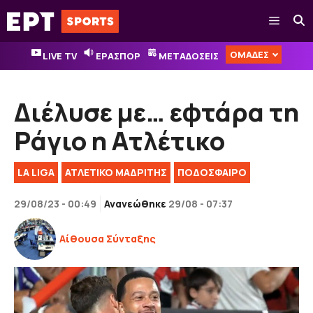
Μετάβαση
Μενού
σε
περιεχόμενο
ΟΜΑΔΕΣ
LIVE TV
ΕΡΑΣΠΟΡ
ΜΕΤΑΔΟΣΕΙΣ
Διέλυσε με… εφτάρα τη
Ράγιο η Ατλέτικο
LA LIGA
ΑΤΛΕΤΙΚΟ ΜΑΔΡΙΤΗΣ
ΠΟΔΟΣΦΑΙΡΟ
29/08/23 - 00:49
Ανανεώθηκε
29/08 - 07:37
Αίθουσα Σύνταξης