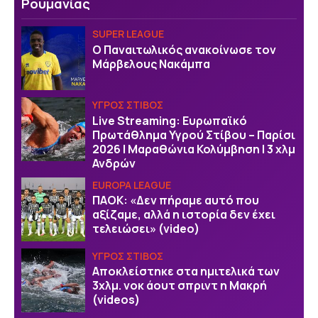
Ρουμανίας
SUPER LEAGUE
Ο Παναιτωλικός ανακοίνωσε τον
Μάρβελους Νακάμπα
ΥΓΡΟΣ ΣΤΙΒΟΣ
Live Streaming: Ευρωπαϊκό
Πρωτάθλημα Υγρού Στίβου – Παρίσι
2026 | Μαραθώνια Κολύμβηση | 3 χλμ
Ανδρών
EUROPA LEAGUE
ΠΑΟΚ: «Δεν πήραμε αυτό που
αξίζαμε, αλλά η ιστορία δεν έχει
τελειώσει» (video)
ΥΓΡΟΣ ΣΤΙΒΟΣ
Αποκλείστηκε στα ημιτελικά των
3χλμ. νοκ άουτ σπριντ η Μακρή
(videos)