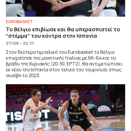
EUROBASKET
Το Βέλγιο επιβίωσε και θα υπερασπιστεί το
“στέμμα” του κόντρα στην Ισπανία
27/06 - 22:11
Στον δεύτερο ημιτελικό του Eurobasket το Βέλγιο
επικράτησε της μαχητικής Ιταλίας με 66-64 και το
βράδυ της Κυριακής (20:30, ΕΡΤ2), θα αντιμετωπίσει
εκ νέου την Ισπανία στον τελικό του τουρνουά, όπως
συνέβη το 2023.