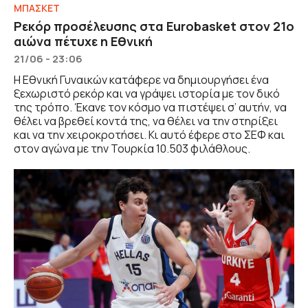
ΜΠΑΣΚΕΤ
Ρεκόρ προσέλευσης στα Eurobasket στον 21ο
αιώνα πέτυχε η Εθνική
21/06 - 23:06
Η Εθνική Γυναικών κατάφερε να δημιουργήσει ένα
ξεχωριστό ρεκόρ και να γράψει ιστορία με τον δικό
της τρόπο. Έκανε τον κόσμο να πιστέψει σ’ αυτήν, να
θέλει να βρεθεί κοντά της, να θέλει να την στηρίξει
και να την χειροκροτήσει. Κι αυτό έφερε στο ΣΕΦ και
στον αγώνα με την Τουρκία 10.503 φιλάθλους.