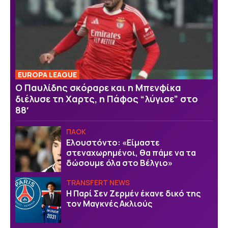
EUROPA LEAGUE
Ο Παυλίδης σκόραρε και η Μπενφίκα
διέλυσε τη Χαρτς, η Πάφος “λύγισε” στο
88′
ΠΑΟΚ
Ελουστόντο: «Είμαστε
στεναχωρημένοι, θα πάμε να τα
δώσουμε όλα στο Βέλγιο»
TRANSFERT NEWS
Η Παρί Σεν Ζερμέν έκανε δικό της
τον Μαγκνές Ακλιούς