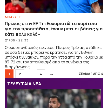
ΜΠΑΣΚΕΤ
Πρέκας στην ΕΡΤ: «Ευχαριστώ τα κορίτσια
για την προσπάθεια, έχουν μπει οι βάσεις για
κάτι πολύ καλό»
21/06 - 22:33
Ο ομοσπονδιακός τεχνικός, Πέτρος Πρέκας, στάθηκε
σε όσα θετικά μπορεί να κρατήσει για την Εθνική
μπάσκετ γυναικών, παρά την ήττα από την Τουρκία με
83-72 και τον αποκλεισμό από τη συνέχεια της
διοργάνωσης.
→
Σελίδα
Σελίδα
Σελίδα
ΣΕΛΙΔΑ 1 ΑΠΟ 4
1
2
…
4
ΤΕΛΕΥΤΑΙΑ ΝΕΑ