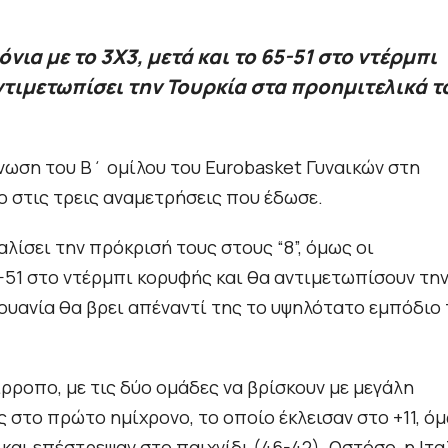
ια με το 3Χ3, μετά και το 65-51 στο ντέρμπι
τιμετωπίσει την Τουρκία στα προημιτελικά τ
νωση του Β΄ ομίλου του Eurobasket Γυναικών στη
ο στις τρεις αναμετρήσεις που έδωσε.
φαλίσει την πρόκρισή τους στους “8”, όμως οι
-51 στο ντέρμπι κορυφής και θα αντιμετωπίσουν τη
θουανία θα βρει απέναντί της το υψηλότατο εμπόδιο
ρροπο, με τις δύο ομάδες να βρίσκουν με μεγάλη
ς στο πρώτο ημίχρονο, το οποίο έκλεισαν στο +11, ό
και επέστρεψαν στο παιχνίδι (46-42). Ωστόσο, η Ιτα