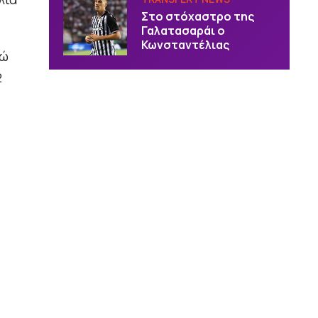
Στο στόχαστρο της
Γαλατασαράι ο
Κωνσταντέλιας
νώ
2