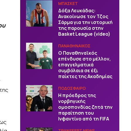
ΜΠΑΣΚΕΤ
Δόξα Λευκάδας:
Ανακοίνωσε τον Τζος
Σάρμα για την ιστορική
ου
της παρουσία στην
Basket League (video)
ΠΑΝΑΘΗΝΑΙΚΟΣ
Ο Παναθηναϊκός
επένδυσε στο μέλλον,
επαγγελματικά
συμβόλαια σε έξι
παίκτες της Ακαδημίας
ν
ΠΟΔΟΣΦΑΙΡΟ
 της
Η πρόεδρος της
νορβηγικής
ομοσπονδίας ζητά την
παραίτηση του
Ινφαντίνο από τη FIFA
μως
λία
TRANSFERT NEWS