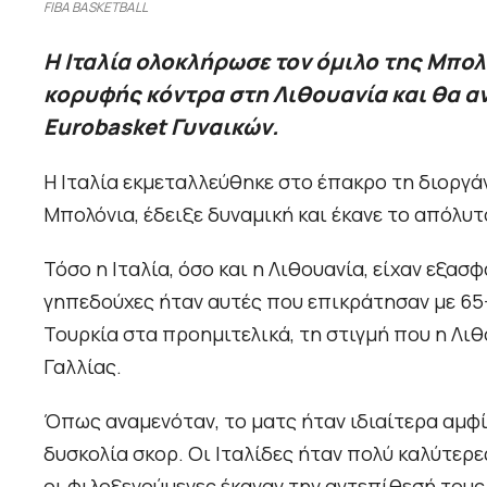
FIBA BASKETBALL
Η Ιταλία ολοκλήρωσε τον όμιλο της Μπολόν
κορυφής κόντρα στη Λιθουανία και θα αν
Eurobasket Γυναικών.
Η Ιταλία εκμεταλλεύθηκε στο έπακρο τη διοργά
Μπολόνια, έδειξε δυναμική και έκανε το απόλυτ
Τόσο η Ιταλία, όσο και η Λιθουανία, είχαν εξασ
γηπεδούχες ήταν αυτές που επικράτησαν με 65
Τουρκία στα προημιτελικά, τη στιγμή που η Λι
Γαλλίας.
Όπως αναμενόταν, το ματς ήταν ιδιαίτερα αμφί
δυσκολία σκορ. Οι Ιταλίδες ήταν πολύ καλύτερε
οι φιλοξενούμενες έκαναν την αντεπίθεσή τους 