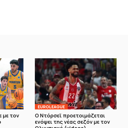
EUROLEAGUE
 με τον
Ο Ντόρσεϊ προετοιμάζεται
ο
ενόψει της νέας σεζόν με τον
Ολυμπιακό (videos)