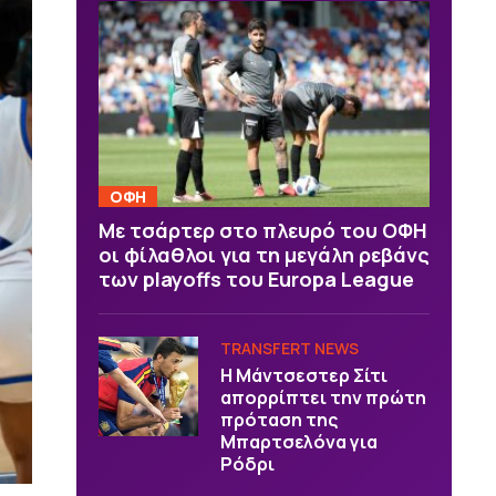
ΟΦΗ
Με τσάρτερ στο πλευρό του ΟΦΗ
οι φίλαθλοι για τη μεγάλη ρεβάνς
των playoffs του Europa League
TRANSFERT NEWS
Η Μάντσεστερ Σίτι
απορρίπτει την πρώτη
πρόταση της
Μπαρτσελόνα για
Ρόδρι