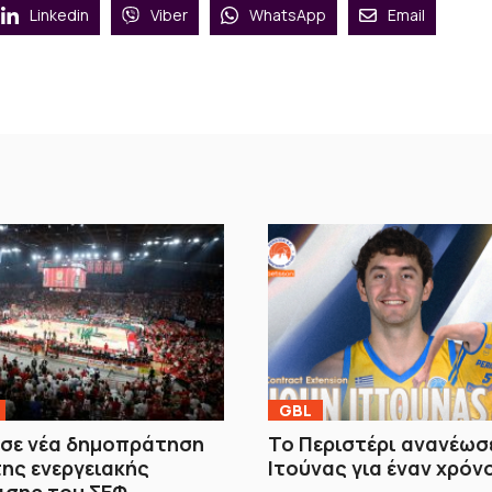
Linkedin
Viber
WhatsApp
Email
GBL
 σε νέα δημοπράτηση
Το Περιστέρι ανανέωσε
της ενεργειακής
Ιτούνας για έναν χρόν
ισης του ΣΕΦ