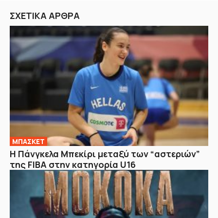
ΣΧΕΤΙΚΑ ΑΡΘΡΑ
ΜΠΑΣΚΕΤ
H Πάνγκελα Μπεκίρι μεταξύ των “αστεριών”
της FIBA στην κατηγορία U16