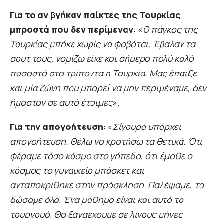
Για το αν βγήκαν παίκτες της Τουρκίας
μπροστά που δεν περίμεναν
: «
Ο πάγκος της
Τουρκίας μπήκε χωρίς να φοβάται. Έβαλαν τα
σουτ τους, νομίζω είχε και σήμερα πολύ καλό
ποσοστό στα τρίποντα η Τουρκία. Μας έπαιξε
και μία ζώνη που μπορεί να μην περιμέναμε, δεν
ήμασταν σε αυτό έτοιμες
».
Για την απογοήτευση
: «
Σίγουρα υπάρχει
απογοήτευση. Θέλω να κρατήσω τα θετικά. Ότι
φέραμε τόσο κόσμο στο γήπεδο, ότι έμαθε ο
κόσμος το γυναικείο μπάσκετ και
ανταποκρίθηκε στην πρόσκληση. Παλέψαμε, τα
δώσαμε όλα. Ένα μάθημα είναι και αυτό το
τουρνουά. Θα ξαναέχουμε σε λίγους μήνες