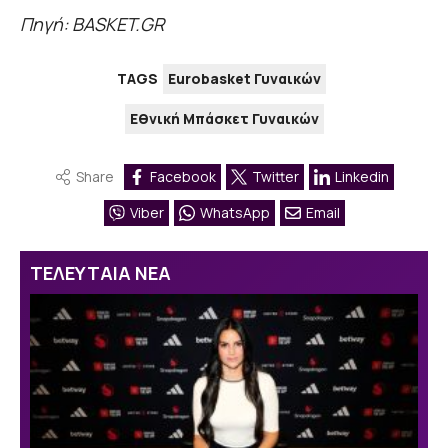
Πηγή: BASKET.GR
TAGS
Eurobasket Γυναικών
Εθνική Μπάσκετ Γυναικών
Share
Facebook
Twitter
Linkedin
Viber
WhatsApp
Email
ΤΕΛΕΥΤΑΙΑ ΝΕΑ