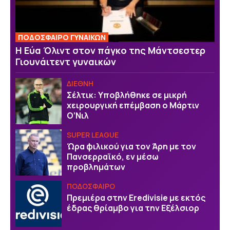
ΠΟΔΟΣΦΑΙΡΟ ΓΥΝΑΙΚΩΝ
Η Εύα Όλιντ στον πάγκο της Μάντσεστερ
Γιουνάιτεντ γυναικών
ΔΙΕΘΝΗ
Σέλτικ: Υποβλήθηκε σε μικρή
χειρουργική επέμβαση ο Μάρτιν
Ο’Νιλ
SUPER LEAGUE
Ώρα φιλικού για τον Άρη με τον
Πανσερραϊκό, εν μέσω
προβλημάτων
ΠΟΔΟΣΦΑΙΡΟ
Πρεμιέρα στην Eredivisie με εκτός
έδρας θρίαμβο για την Εξέλσιορ