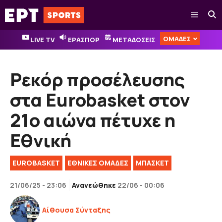
Μετάβαση
Μενού
σε
περιεχόμενο
ΟΜΑΔΕΣ
LIVE TV
ΕΡΑΣΠΟΡ
ΜΕΤΑΔΟΣΕΙΣ
Ρεκόρ προσέλευσης
στα Eurobasket στον
21ο αιώνα πέτυχε η
Εθνική
EUROBASKET
EΘΝΙΚΈΣ OΜΆΔΕΣ
ΜΠΑΣΚΕΤ
21/06/25 - 23:06
Ανανεώθηκε
22/06 - 00:06
Αίθουσα Σύνταξης