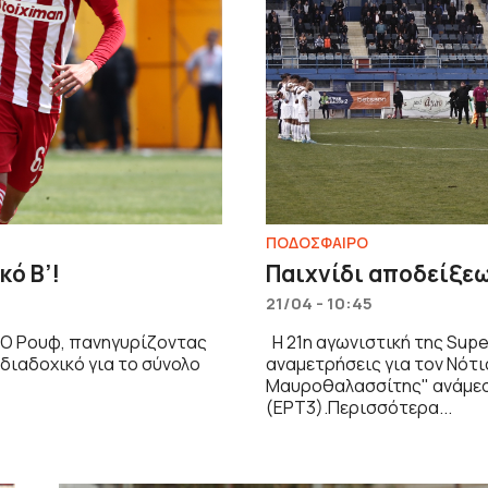
ΠΟΔΟΣΦΑΙΡΟ
κό Β’!
Παιχνίδι αποδείξε
21/04 - 10:45
ΑΟ Ρουφ, πανηγυρίζοντας
Η 21η αγωνιστική της Supe
 διαδοχικό για το σύνολο
αναμετρήσεις για τον Νότι
Μαυροθαλασσίτης" ανάμεσα
(ΕΡΤ3).Περισσότερα...