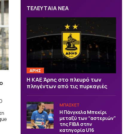
ΤΕΛΕΥΤΑΙΑ ΝΕΑ
ΑΡΗΣ
Η ΚΑΕ Άρης στο πλευρό των
ρο
πληγέντων από τις πυρκαγιές
ΑΟ
ΜΠΑΣΚΕΤ
H Πάνγκελα Μπεκίρι
τη
μεταξύ των “αστεριών”
gue
της FIBA στην
κατηγορία U16