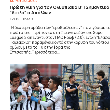
SUPER LEAGUE 2
Πρώτη νίκη για τον Ολυμπιακό Β’ | Σημαντικό
“διπλό” ο Απόλλων
12/12 - 16:39
Η δέυτερη ομάδα των "ερυθρόλευκων" πανηγύρισε τ
πρώτο της... τρίποντο στη φετινή σεζόν της Super
League 2 απέναντι στον ΠΑΟ Ρουφ (2:0), ενώ η "Ελαφ
Ταξιαρχία" παραμένει κοντά στην κορυφή του νότιου
ομίλου μετά το 1:0 στην έδρα της
Επισκοπής.Περισσότερα...