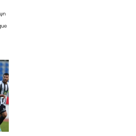
ηψη
gue