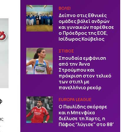
ΒOΛΕΙ
Δείπνο στις Εθνικές
ομάδες βόλεϊ ανδρών
και γυναικών παρέθεσε
ο Πρόεδρος της ΕΟΕ,
Ισίδωρος Κούβελος
ΣΤΙΒΟΣ
Σπουδαία εμφάνιση
από την Άννα
Στρούμπου και
πρόκριση στον τελικό
των στιπλ με
πανελλήνιο ρεκόρ
EUROPA LEAGUE
φ
Ο Παυλίδης σκόραρε
και η Μπενφίκα
διέλυσε τη Χαρτς, η
ας
Πάφος “λύγισε” στο 88′
ι
ι