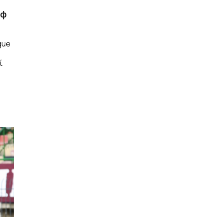
υφ
gue
ί