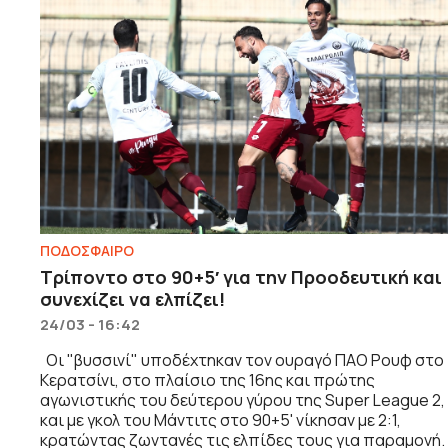
ΠΟΔΟΣΦΑΙΡΟ
Τρίποντο στο 90+5′ για την Προοδευτική και
συνεχίζει να ελπίζει!
24/03 - 16:42
Οι "βυσσινί" υποδέχτηκαν τον ουραγό ΠΑΟ Ρουφ στο
Κερατσίνι, στο πλαίσιο της 16ης και πρώτης
αγωνιστικής του δεύτερου γύρου της Super League 2,
και με γκολ του Μάντιτς στο 90+5' νίκησαν με 2:1,
κρατώντας ζωντανές τις ελπίδες τους για παραμονή.