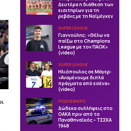
Δευτέρα η διάθεση των
εισιτηρίων για τη
ρεβάνς με τη Ναϊμέγκεν
SUPER LEAGUE
Γιαννούλης: «Θέλω να
παίξω στο Champions
League με τον ΠΑΟΚ»
(video)
SUPER LEAGUE
Ηλιόπουλος σε Μάγερ:
«Αναμένουμε διπλά
πράγματα από εσένα»
(video)
ΠΟΔΟΣΦΑΙΡΟ
οι
Δώδεκα συλλήψεις στο
ΟΑΚΑ πριν από το
Παναθηναϊκός – ΤΣΣΚΑ
1948
α