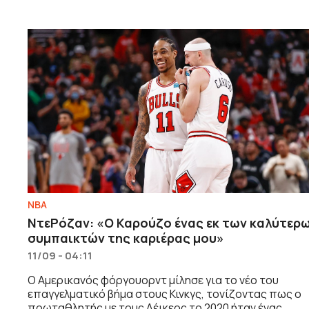
NBA
ΝτεΡόζαν: «Ο Καρούζο ένας εκ των καλύτερ
συμπαικτών της καριέρας μου»
11/09 - 04:11
Ο Αμερικανός φόργουορντ μίλησε για το νέο του
επαγγελματικό βήμα στους Κινκγς, τονίζοντας πως ο
πρωταθλητής με τους Λέικερς το 2020 ήταν ένας