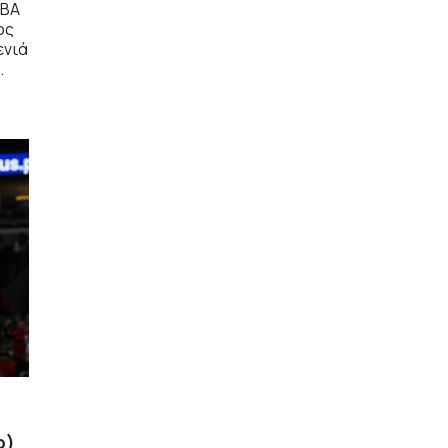
NBA
ος
ενιά
.
o)