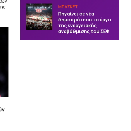
 των
της
ΜΠΑΣΚΕΤ
Πηγαίνει σε νέα
δημοπράτηση το έργο
της ενεργειακής
αναβάθμισης του ΣΕΦ
ύν