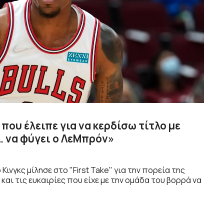
που έλειπε για να κερδίσω τίτλο με
… να φύγει ο ΛεΜπρόν»
ινγκς μίλησε στο "First Take" για την πορεία της
και τις ευκαιρίες που είχε με την ομάδα του βορρά να