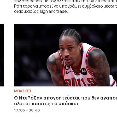
την offseason, με τον άλλοτε παίκτη των Σπερς και
Ράπτορς να μπορεί να υπογράψει συμβόλαιο μέσω 
διαδικασίας sign and trade.
ΜΠΑΣΚΕΤ
Ο ΝτεΡόζαν απογοητεύεται που δεν αγαπο
όλοι οι παίκτες το μπάσκετ
17/05 - 08:43