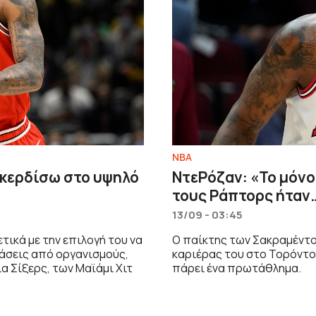
NBA
 κερδίσω στο υψηλό
ΝτεΡόζαν: «Το μόνο 
τους Ράπτορς ήταν
13/09 - 03:45
ικά με την επιλογή του να
Ο παίκτης των Σακραμέντο Κ
άσεις από οργανισμούς,
καριέρας του στο Τορόντο 
α Σίξερς, των Μαϊάμι Χιτ
πάρει ένα πρωτάθλημα.