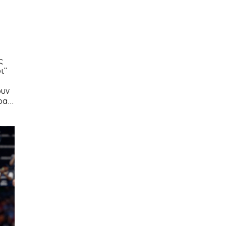
ς
ι"
ουν
α...