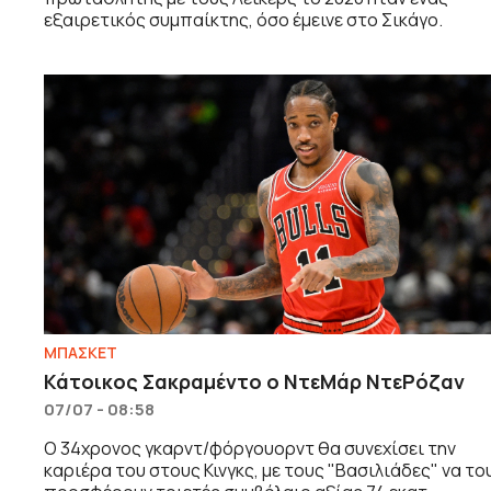
εξαιρετικός συμπαίκτης, όσο έμεινε στο Σικάγο.
ΜΠΑΣΚΕΤ
Κάτοικος Σακραμέντο ο ΝτεΜάρ ΝτεΡόζαν
07/07 - 08:58
Ο 34χρονος γκαρντ/φόργουορντ θα συνεχίσει την
καριέρα του στους Κινγκς, με τους "Βασιλιάδες" να το