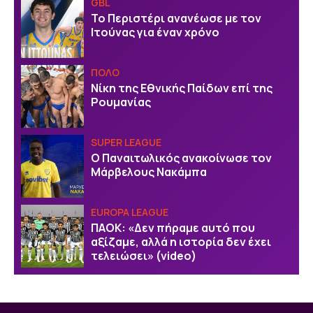
GBL
Το Περιστέρι ανανέωσε με τον
Ιτούνας για έναν χρόνο
ΠΟΛΟ
Νίκη της Εθνικής Παίδων επί της
Ρουμανίας
SUPER LEAGUE
Ο Παναιτωλικός ανακοίνωσε τον
Μάρβελους Νακάμπα
EUROPA LEAGUE
ΠΑΟΚ: «Δεν πήραμε αυτό που
αξίζαμε, αλλά η ιστορία δεν έχει
τελειώσει» (video)