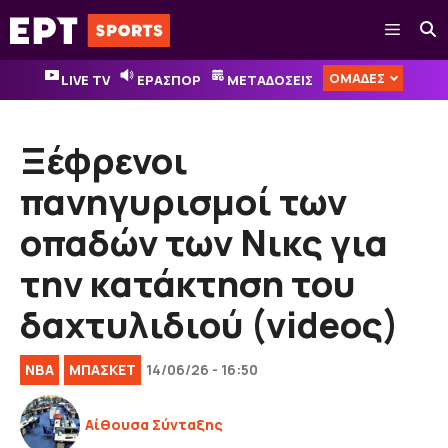
Μετάβαση
Μενού
σε
περιεχόμενο
ΟΜΑΔΕΣ
LIVE TV
ΕΡΑΣΠΟΡ
ΜΕΤΑΔΟΣΕΙΣ
Ξέφρενοι
πανηγυρισμοί των
οπαδών των Νικς για
την κατάκτηση του
δαχτυλιδιού (videoς)
NBA
ΜΠΑΣΚΕΤ
14/06/26 - 16:50
Αίθουσα Σύνταξης