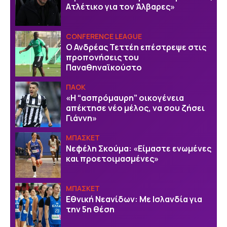
Ατλέτικο για τον Άλβαρες»
CONFERENCE LEAGUE
Ο Ανδρέας Τεττέη επέστρεψε στις
προπονήσεις του
Παναθηναϊκούστο
ΠΑΟΚ
«Η “ασπρόμαυρη” οικογένεια
απέκτησε νέο μέλος, να σου ζήσει
Γιάννη»
ΜΠΑΣΚΕΤ
Νεφέλη Σκούμα: «Είμαστε ενωμένες
και προετοιμασμένες»
ΜΠΑΣΚΕΤ
Εθνική Νεανίδων: Με Ισλανδία για
την 5η θέση