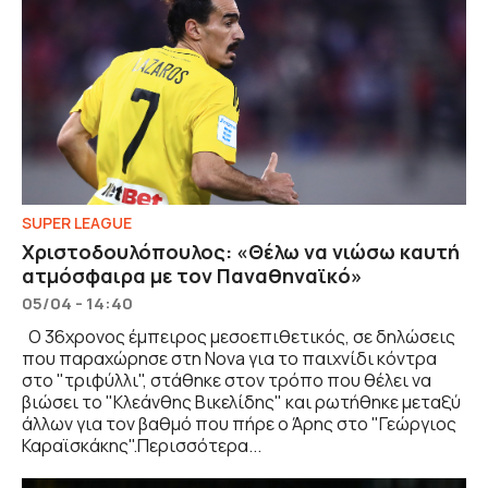
SUPER LEAGUE
Χριστοδουλόπουλος: «Θέλω να νιώσω καυτή
ατμόσφαιρα με τον Παναθηναϊκό»
05/04 - 14:40
Ο 36χρονος έμπειρος μεσοεπιθετικός, σε δηλώσεις
που παραχώρησε στη Nova για το παιχνίδι κόντρα
στο "τριφύλλι", στάθηκε στον τρόπο που θέλει να
βιώσει το "Κλεάνθης Βικελίδης" και ρωτήθηκε μεταξύ
άλλων για τον βαθμό που πήρε ο Άρης στο "Γεώργιος
Καραϊσκάκης".Περισσότερα...