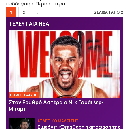
ποδόσφαιρο.Περισσότερα...
→
ΣΕΛΙΔΑ 1 ΑΠΟ 2
Σελίδα
Σελίδα
1
2
ΤΕΛΕΥΤΑΙΑ ΝΕΑ
EUROLEAGUE
Στον Ερυθρό Αστέρα ο Νικ Γουάιλερ-
Μπαμπ
ΑΤΛΕΤΙΚΟ ΜΑΔΡΙΤΗΣ
Σιμεόνε: «Ξεκάθαρη η απόφαση της