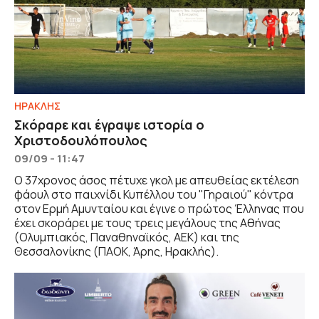
ΗΡΑΚΛΗΣ
Σκόραρε και έγραψε ιστορία ο
Χριστοδουλόπουλος
09/09 - 11:47
Ο 37χρονος άσος πέτυχε γκολ με απευθείας εκτέλεση
φάουλ στο παιχνίδι Κυπέλλου του "Γηραιού" κόντρα
στον Ερμή Αμυνταίου και έγινε ο πρώτος Έλληνας που
έχει σκοράρει με τους τρεις μεγάλους της Αθήνας
(Ολυμπιακός, Παναθηναϊκός, ΑΕΚ) και της
Θεσσαλονίκης (ΠΑΟΚ, Άρης, Ηρακλής).