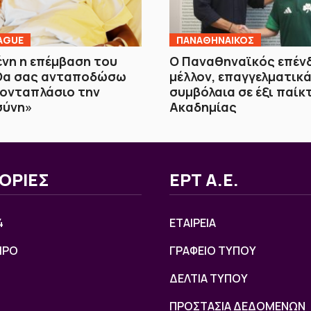
AGUE
ΠΑΝΑΘΗΝΑΙΚΟΣ
νη η επέμβαση του
Ο Παναθηναϊκός επέν
«Θα σας ανταποδώσω
μέλλον, επαγγελματικ
τονταπλάσιο την
συμβόλαια σε έξι παίκ
σύνη»
Ακαδημίας
ΟΡΙΕΣ
ΕΡΤ Α.Ε.
4
ΕΤΑΙΡΕΙΑ
ΙΡΟ
ΓΡΑΦΕΙΟ ΤΥΠΟΥ
ΔΕΛΤΙΑ ΤΥΠΟΥ
ΠΡΟΣΤΑΣΙΑ ΔΕΔΟΜΕΝΩΝ