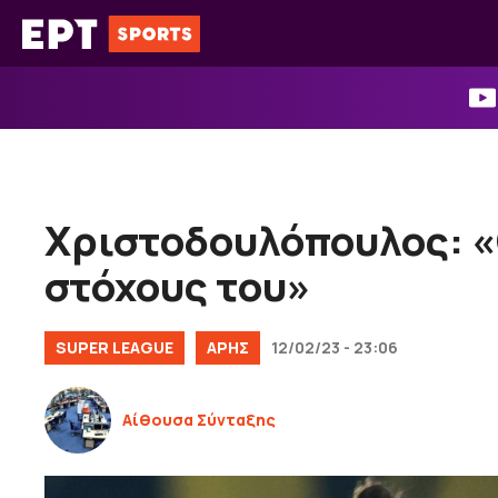
Μετάβαση
σε
περιεχόμενο
Χριστοδουλόπουλος: «
στόχους του»
SUPER LEAGUE
ΑΡΗΣ
12/02/23 - 23:06
Αίθουσα Σύνταξης