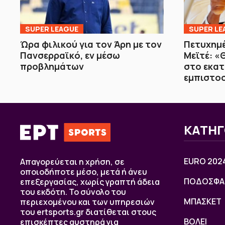
SUPER LEAGUE
SUPER LE
Ώρα φιλικού για τον Άρη με τον
Πετυχημέ
Πανσερραϊκό, εν μέσω
Μεϊτέ: 
προβλημάτων
στο εκα
εμπιστο
ΚΑΤΗΓ
EURO 202
Απαγορεύεται η χρήση, σε
οποιοδήποτε μέσο, μετά ή άνευ
ΠΟΔΟΣΦΑ
επεξεργασίας, χωρίς γραπτή άδεια
του εκδότη. Το σύνολο του
ΜΠΑΣΚΕΤ
περιεχομένου και των υπηρεσιών
του ertsports.gr διατίθεται στους
ΒOΛΕΙ
επισκέπτες αυστηρά για