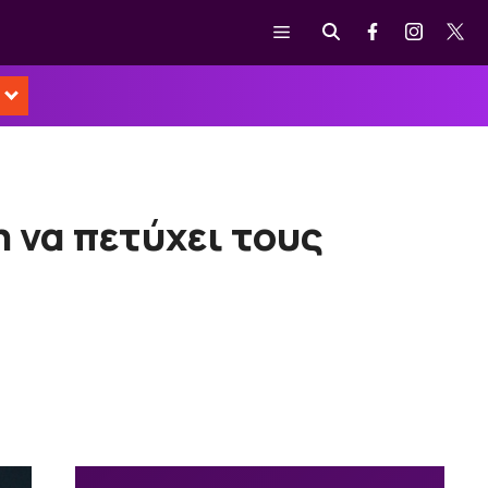
Μενού
 να πετύχει τους