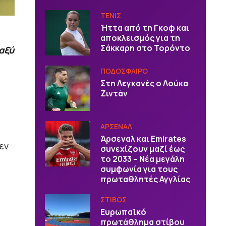
ΤΕΝΙΣ
Ήττα από τη Γκοφ και
αποκλεισμός για τη
Σάκκαρη στο Τορόντο
αξύ
ΠΟΔΟΣΦΑΙΡΟ
Στη Λεγκανές ο Λούκα
Ζιντάν
ΑΡΣΕΝΑΛ
Άρσεναλ και Emirates
εν
συνεχίζουν μαζί έως
το 2033 – Νέα μεγάλη
συμφωνία για τους
πρωταθλητές Αγγλίας
ΣΤΙΒΟΣ
Ευρωπαϊκό
πρωτάθλημα στίβου