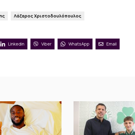
ης
Λάζαρος Χριστοδουλόπουλος
Linkedin
Viber
WhatsApp
Email