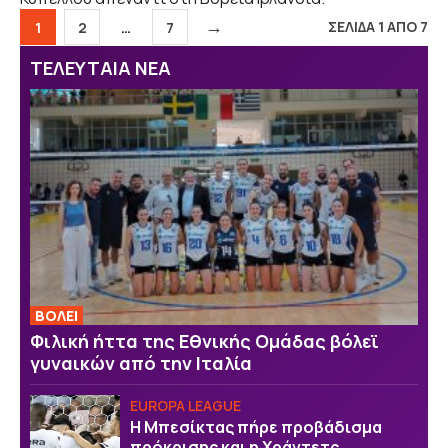
→
Σελίδα
Σελίδα
Σελίδα
ΣΕΛΙΔΑ 1 ΑΠΟ 7
1
2
…
7
ΤΕΛΕΥΤΑΙΑ ΝΕΑ
ΒOΛΕΙ
Φιλική ήττα της Εθνικής Ομάδας βόλεϊ
γυναικών από την Ιταλία
EUROPA LEAGUE
Η Μπεσίκτας πήρε προβάδισμα
πρόκρισης και η Χράντετς…