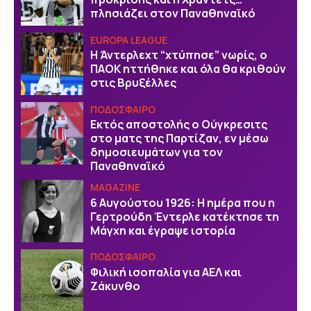
πλησιάζει στον Παναθηναϊκό
EUROPA LEAGUE
Η Άντερλεχτ “χτύπησε” νωρίς, ο
ΠΑΟΚ ηττήθηκε και όλα θα κριθούν
στις Βρυξέλλες
ΠΟΔΟΣΦΑΙΡΟ
Εκτός αποστολής ο Ούγκρεσιτς
στο ματς της Παρτίζαν, εν μέσω
δημοσιευμάτων για τον
Παναθηναϊκό
MAGAZINE
6 Αυγούστου 1926: Η ημέρα που η
Γερτρούδη Έντερλε κατέκτησε τη
Μάγχη και έγραψε ιστορία
ΠΟΔΟΣΦΑΙΡΟ
Φιλική ισοπαλία για ΑΕΛ και
Ζάκυνθο