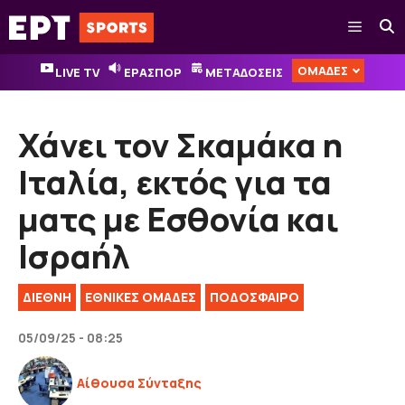
Μετάβαση
Μενού
σε
περιεχόμενο
ΟΜΑΔΕΣ
LIVE TV
ΕΡΑΣΠΟΡ
ΜΕΤΑΔΟΣΕΙΣ
Χάνει τον Σκαμάκα η
Ιταλία, εκτός για τα
ματς με Εσθονία και
Ισραήλ
ΔΙΕΘΝΉ
ΕΘΝΙΚΈΣ ΟΜΆΔΕΣ
ΠΟΔΟΣΦΑΙΡΟ
05/09/25 - 08:25
Αίθουσα Σύνταξης