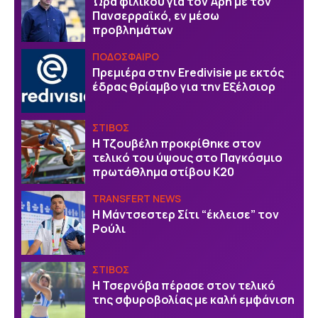
Ώρα φιλικού για τον Άρη με τον
Πανσερραϊκό, εν μέσω
προβλημάτων
ΠΟΔΟΣΦΑΙΡΟ
Πρεμιέρα στην Eredivisie με εκτός
έδρας θρίαμβο για την Εξέλσιορ
ΣΤΙΒΟΣ
Η Τζουβέλη προκρίθηκε στον
τελικό του ύψους στο Παγκόσμιο
πρωτάθλημα στίβου Κ20
TRANSFERT NEWS
Η Μάντσεστερ Σίτι “έκλεισε” τον
Ρούλι
ΣΤΙΒΟΣ
Η Τσερνόβα πέρασε στον τελικό
της σφυροβολίας με καλή εμφάνιση