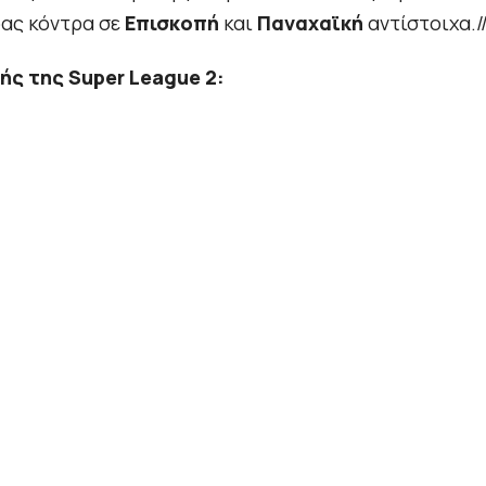
ρας κόντρα σε
Επισκοπή
και
Παναχαϊκή
αντίστοιχα./
ής της Super League 2: