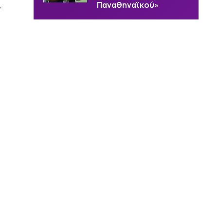
Παναθηναϊκού»
/