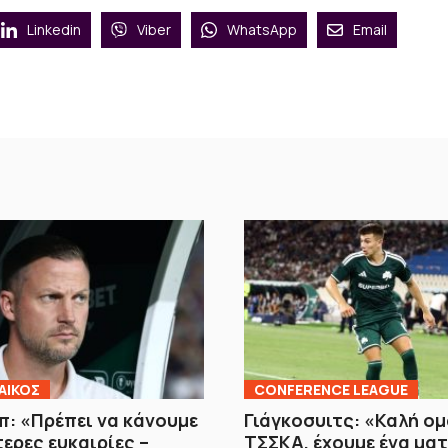
Linkedin
Viber
WhatsApp
Email
ΑΙΚΟΣ
CONFERENCE LEAGUE
: «Πρέπει να κάνουμε
Γιάγκοσυιτς: «Καλή ομ
ερες ευκαιρίες –
ΤΣΣΚΑ, έχουμε ένα ματ