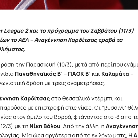
r League 2 και το πρόγραμμα του Σαββάτου (11/3)
ίων το ΑΕΛ – Αναγέννηση Καρδίτσας τραβά τα
θλήματος.
ράση την Παρασκευή (10/3), μετά από περίπου ενάμ
χνίδια
Παναθηναϊκός Β’
–
ΠΑΟΚ Β’
και
Καλαμάτα
–
αγωνιστική δράση με τρεις αναμετρήσεις.
έννηση Καρδίτσας
στο θεσσαλικό ντέρμπι και
παρούσες με επιστροφή στις νίκες. Οι “βυσσινί” θέλ
γίας στον όμιλο του Βορρά, φτάνοντας στο -3 από τ
(12/3) με τη
Νίκη Βόλου
. Από την άλλη, η
Αναγέννησ
ολογίας. Μία ώρα αργότερα από το εν λόγω ματς, Η
Α