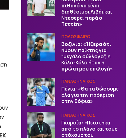
πιθανό να είναι
διαθέσιμοι Λιβάι και
Ντέσερς, παρά ο
Τεττέη»
ΠΟΔΟΣΦΑΙΡΟ
Βοζίνια: «Ήξερα ότι
ήμουν παίκτης για
“μεγάλο σύλλογο”, η
Κόλο-Κόλο ήταν η
ιση
πρώτη μου επιλογή»
ΠΑΝΑΘΗΝΑΙΚΟΣ
Πένια: «Θα τα δώσουμε
όλα για την πρόκριση
στην Σόφια»
ουν
ΠΑΝΑΘΗΝΑΙΚΟΣ
ον
Γκαρσία: «Πείστηκα
η
από το πλάνο και τους
ΕΚ
στόχους του