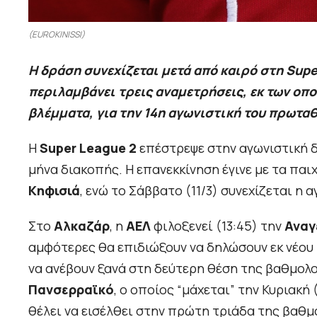
(EUROKINISSI)
Η δράση συνεχίζεται μετά από καιρό στη Supe
περιλαμβάνει τρεις αναμετρήσεις, εκ των οπο
βλέμματα, για την 14η αγωνιστική του πρωτα
Η
Super League 2
επέστρεψε στην αγωνιστική δ
μήνα διακοπής. Η επανεκκίνηση έγινε με τα παι
Κηφισιά
, ενώ το Σάββατο (11/3) συνεχίζεται η 
Στο
Αλκαζάρ
, η
ΑΕΛ
φιλοξενεί (13:45) την
Αναγ
αμφότερες θα επιδιώξουν να δηλώσουν εκ νέου 
να ανέβουν ξανά στη δεύτερη θέση της βαθμολο
Πανσερραϊκό
, ο οποίος “μάχεται” την Κυριακή 
θέλει να εισέλθει στην πρώτη τριάδα της βαθμ