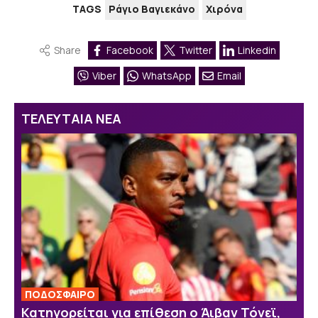
TAGS
Ράγιο Βαγιεκάνο
Χιρόνα
Share
Facebook
Twitter
Linkedin
Viber
WhatsApp
Email
ΤΕΛΕΥΤΑΙΑ ΝΕΑ
ΠΟΔΟΣΦΑΙΡΟ
Κατηγορείται για επίθεση ο Άιβαν Τόνεϊ,