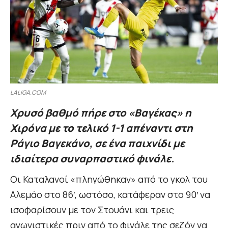
LALIGA.COM
Χρυσό βαθμό πήρε στο «Βαγέκας» η
Χιρόνα με το τελικό 1-1 απέναντι στη
Ράγιο Βαγεκάνο, σε ένα παιχνίδι με
ιδιαίτερα συναρπαστικό φινάλε.
Οι Καταλανοί «πληγώθηκαν» από το γκολ του
Αλεμάο στο 86′, ωστόσο, κατάφεραν στο 90′ να
ισοφαρίσουν με τον Στουάνι και τρεις
αγωνιστικές πριν από το φινάλε της σεζόν να