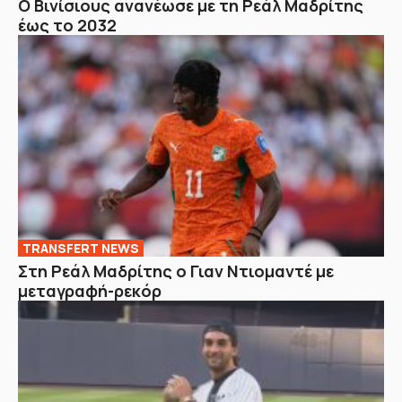
Ο Βινίσιους ανανέωσε με τη Ρεάλ Μαδρίτης
έως το 2032
TRANSFERT NEWS
Στη Ρεάλ Μαδρίτης ο Γιαν Ντιομαντέ με
μεταγραφή-ρεκόρ