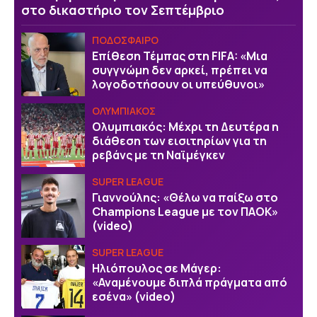
στο δικαστήριο τον Σεπτέμβριο
ΠΟΔΟΣΦΑΙΡΟ
Επίθεση Τέμπας στη FIFA: «Μια
συγγνώμη δεν αρκεί, πρέπει να
λογοδοτήσουν οι υπεύθυνοι»
ΟΛΥΜΠΙΑΚΟΣ
Ολυμπιακός: Μέχρι τη Δευτέρα η
διάθεση των εισιτηρίων για τη
ρεβάνς με τη Ναϊμέγκεν
SUPER LEAGUE
Γιαννούλης: «Θέλω να παίξω στο
Champions League με τον ΠΑΟΚ»
(video)
SUPER LEAGUE
Ηλιόπουλος σε Μάγερ:
«Αναμένουμε διπλά πράγματα από
εσένα» (video)