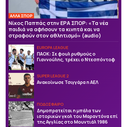
ΑΛΛΑ ΣΠΟΡ
Νίκος Παππάς στην ΕΡΑ ΣΠΟΡ: «Τα νέα
παιδιά να αφήσουν τα κινητά και να
στραφούν στον αθλητισμό» (audio)
EUROPA LEAGUE
ΠΑΟΚ: Σε φουλ ρυθμούς ο
Γιαννούλης, τρέχει ο Ντεσπόντοφ
SUPER LEAGUE 2
Ανακοίνωσε Τσιγγάρα η ΑΕΛ
ΠΟΔΟΣΦΑΙΡΟ
Δημοπρατείται η μπάλα των
ιστορικών γκολ του Μαραντόνα επί
της Αγγλίας στο Μουντιάλ 1986