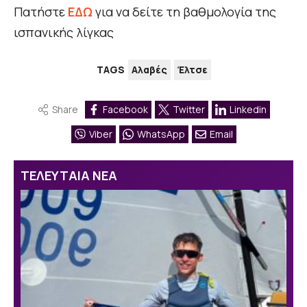
Πατήστε
ΕΔΩ
για να δείτε τη βαθμολογία της
ισπανικής λίγκας
TAGS
Αλαβές
Έλτσε
Share
Facebook
Twitter
Linkedin
Viber
WhatsApp
Email
ΤΕΛΕΥΤΑΙΑ ΝΕΑ