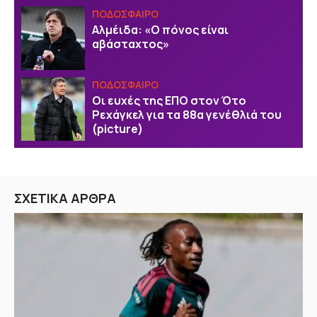
ΠΟΔΟΣΦΑΙΡΟ
Αλμέιδα: «Ο πόνος είναι
αβάσταχτος»
ΠΟΔΟΣΦΑΙΡΟ
Οι ευχές της EΠΟ στον Ότο
Ρεχάγκελ για τα 88α γενέθλιά του
(picture)
ΣΧΕΤΙΚΑ ΑΡΘΡΑ