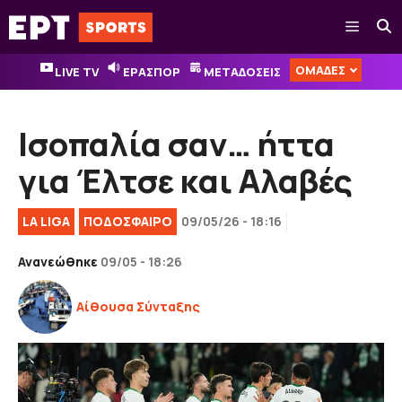
Μετάβαση
Μενού
σε
περιεχόμενο
ΟΜΑΔΕΣ
LIVE TV
ΕΡΑΣΠΟΡ
ΜΕΤΑΔΟΣΕΙΣ
Ισοπαλία σαν… ήττα
για Έλτσε και Αλαβές
LA LIGA
ΠΟΔΟΣΦΑΙΡΟ
09/05/26 - 18:16
Ανανεώθηκε
09/05 - 18:26
Αίθουσα Σύνταξης