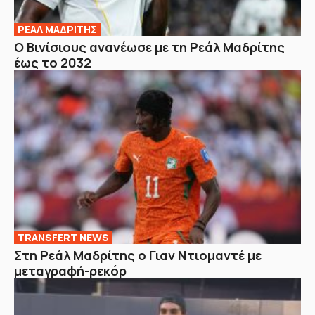
ΡΕΑΛ ΜΑΔΡΙΤΗΣ
Ο Βινίσιους ανανέωσε με τη Ρεάλ Μαδρίτης
έως το 2032
TRANSFERT NEWS
Στη Ρεάλ Μαδρίτης ο Γιαν Ντιομαντέ με
μεταγραφή-ρεκόρ