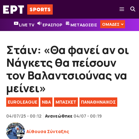
Μετάβαση
Μενού
σε
περιεχόμενο
ΟΜΑΔΕΣ
LIVE TV
ΕΡΑΣΠΟΡ
ΜΕΤΑΔΟΣΕΙΣ
Στάιν: «Θα φανεί αν οι
Νάγκετς θα πείσουν
τον Βαλαντσιούνας να
μείνει»
EUROLEAGUE
NBA
ΜΠΑΣΚΕΤ
ΠΑΝΑΘΗΝΑΙΚΟΣ
04/07/25 - 00:12
Ανανεώθηκε
04/07 - 00:19
Αίθουσα Σύνταξης