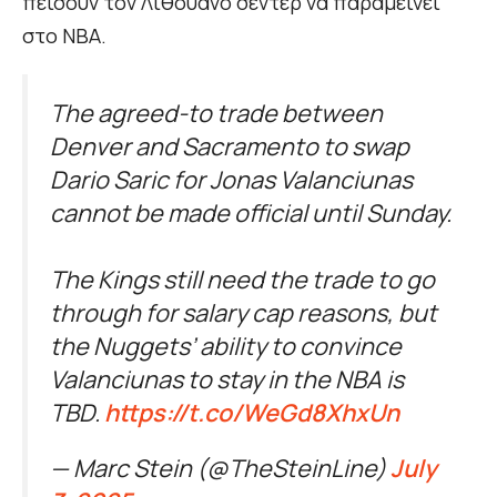
πείσουν τον Λιθουανό σέντερ να παραμείνει
στο NBA.
The agreed-to trade between
Denver and Sacramento to swap
Dario Saric for Jonas Valanciunas
cannot be made official until Sunday.
The Kings still need the trade to go
through for salary cap reasons, but
the Nuggets’ ability to convince
Valanciunas to stay in the NBA is
TBD.
https://t.co/WeGd8XhxUn
— Marc Stein (@TheSteinLine)
July