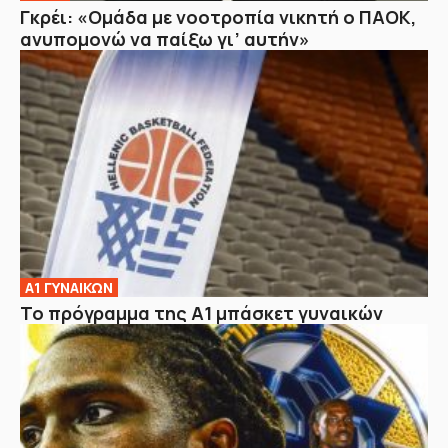
Γκρέι: «Ομάδα με νοοτροπία νικητή ο ΠΑΟΚ,
ανυπομονώ να παίξω γι’ αυτήν»
Α1 ΓΥΝΑΙΚΩΝ
Το πρόγραμμα της Α1 μπάσκετ γυναικών