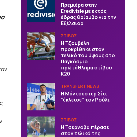
Πρεμιέρα στην
Eredivisie με εκτός
μα
έδρας θρίαμβο για την
Εξέλσιορ
ΣΤΙΒΟΣ
Η Τζουβέλη
προκρίθηκε στον
τελικό του ύψους στο
Παγκόσμιο
πρωτάθλημα στίβου
τον
Κ20
TRANSFERT NEWS
Η Μάντσεστερ Σίτι
“έκλεισε” τον Ρούλι
ς
ΣΤΙΒΟΣ
ν
Η Τσερνόβα πέρασε
στον τελικό της