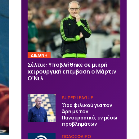
ΔΙΕΘΝΗ
Σέλτικ: Υποβλήθηκε σε μικρή
χειρουργική επέμβαση ο Μάρτιν
Ο’Νιλ
SUPER LEAGUE
Ώρα φιλικού για τον
Άρη με τον
Πανσερραϊκό, εν μέσω
προβλημάτων
ΠΟΔΟΣΦΑΙΡΟ