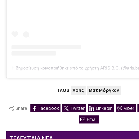
Η δημοσίευση κοινοποιήθηκε από το χρήστη ARIS B.C. (@aris.bas
TAGS
Άρης
Ματ Μόργκαν
Share
Facebook
Twitter
Linkedin
Viber
Email
ΤΕΛΕΥΤΑΙΑ ΝΕΑ