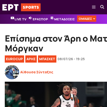
Μετάβαση
Μενού
σε
περιεχόμενο
ΟΜΑΔΕΣ
LIVE TV
ΕΡΑΣΠΟΡ
ΜΕΤΑΔΟΣΕΙΣ
Επίσημα στον Άρη ο Μα
Μόργκαν
EUROCUP
ΑΡΗΣ
ΜΠΑΣΚΕΤ
08/07/26 - 19:25
Αίθουσα Σύνταξης