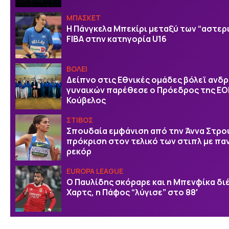
ΜΠΑΣΚΕΤ
H Πάνγκελα Μπεκίρι μεταξύ των “αστερ
FIBA στην κατηγορία U16
ΒOΛΕΙ
Δείπνο στις Εθνικές ομάδες βόλεϊ ανδρ
γυναικών παρέθεσε ο Πρόεδρος της ΕΟ
Κούβελος
ΣΤΙΒΟΣ
Σπουδαία εμφάνιση από την Άννα Στρο
πρόκριση στον τελικό των στιπλ με πα
ρεκόρ
EUROPA LEAGUE
Ο Παυλίδης σκόραρε και η Μπενφίκα δι
Χαρτς, η Πάφος “λύγισε” στο 88′