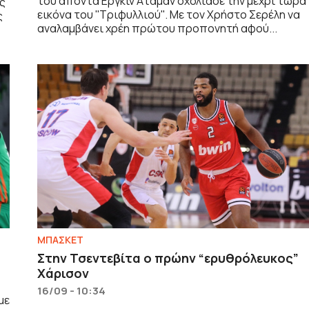
του απόντα Εργκίν Αταμάν σχολίασε την μέχρι τώρα
ς
εικόνα του ''Τριφυλλιού''. Με τον Χρήστο Σερέλη να
ς
αναλαμβάνει χρέη πρώτου προπονητή αφού...
ΜΠΑΣΚΕΤ
Στην Τσεντεβίτα ο πρώην “ερυθρόλευκος”
Χάρισον
16/09 - 10:34
με