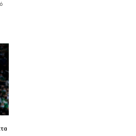
νό
ίτα