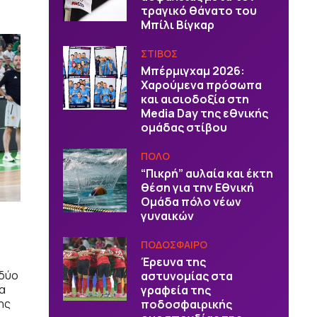
τραγικό θάνατο του
Μπίλι Βίγκαρ
ΣΤΙΒΟΣ
Μπέρμιγχαμ 2026:
Χαρούμενα πρόσωπα
και αισιοδοξία στη
Media Day της εθνικής
ομάδας στίβου
ΠΟΛΟ
“Πικρή” αυλαία και έκτη
θέση για την Εθνική
Ομάδα πόλο νέων
γυναικών
ΠΟΔΟΣΦΑΙΡΟ
Έρευνα της
 δύο
αστυνομίας στα
τα
γραφεία της
ης
ποδοσφαιρικής