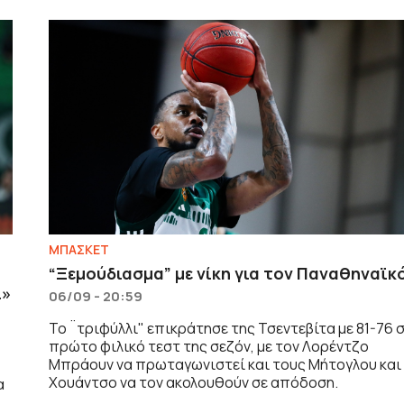
ΜΠΑΣΚΕΤ
“Ξεμούδιασμα” με νίκη για τον Παναθηναϊκ
ι»
06/09 - 20:59
Το ¨τριφύλλι" επικράτησε της Τσεντεβίτα με 81-76 
πρώτο φιλικό τεστ της σεζόν, με τον Λορέντζο
Μπράουν να πρωταγωνιστεί και τους Μήτογλου και
Χουάντσο να τον ακολουθούν σε απόδοση.
α