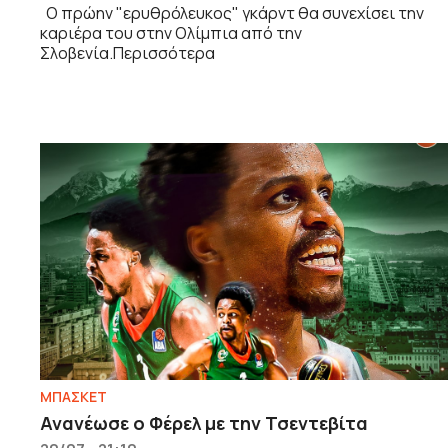
Ο πρώην "ερυθρόλευκος" γκάρντ θα συνεχίσει την
καριέρα του στην Ολίμπια από την
Σλοβενία.Περισσότερα
ΜΠΑΣΚΕΤ
Ανανέωσε ο Φέρελ με την Τσεντεβίτα