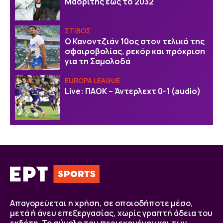
Μαδρίτης έως το 2032
ΣΤΙΒΟΣ
Ο Κανοντζιάν 10ος στον τελικό της
σφαιροβολίας, ρεκόρ και πρόκριση
για τη Σαμολοδά
EUROPA LEAGUE
Live: ΠΑΟΚ – Άντερλεχτ 0-1 (audio)
Απαγορεύεται η χρήση, σε οποιοδήποτε μέσο,
μετά ή άνευ επεξεργασίας, χωρίς γραπτή άδεια του
εκδότη. Το σύνολο του περιεχομένου και των