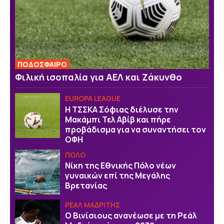
ΠΟΔΟΣΦΑΙΡΟ
Φιλική ισοπαλία για ΑΕΛ και Ζάκυνθο
EUROPA LEAGUE
Η ΤΣΣΚΑ Σόφιας διέλυσε την
Μακάμπι Τελ Αβίβ και πήρε
προβάδισμα για να συναντήσει τον
ΟΦΗ
ΠΟΛΟ
Νίκη της Εθνικής Πόλο νέων
γυναικών επί της Μεγάλης
Βρετανίας
ΡΕΑΛ ΜΑΔΡΙΤΗΣ
Ο Βινίσιους ανανέωσε με τη Ρεάλ