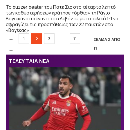
Το buzzer beater του Πατέ Σις στο τέταρτο λεπτό
των καθυστερήσεων κράτησε «όρθια» τη Ράγιο
Βαγιεκάνο απέναντι στη Λεβάντε, με το τελικό 1-1 να
σφραγίζει τις προσπάθειες των 22 παικτών στο
«Βαγέκας».
←
Σελίδα
Σελίδα
Σελίδα
Σελίδα
1
2
3
…
11
ΣΕΛΙΔΑ 2 ΑΠΟ
11
→
ΤΕΛΕΥΤΑΙΑ ΝΕΑ