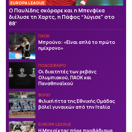
EUROPA LEAGUE
Ο Παυλίδης σκόραρε και η Μπενφίκα
διέλυσε τη Χαρτς, η Πάφος “λύγισε” στο
88′
ΠΑΟΚ
Μπρούνο: «Είναι απλά το πρώτο
ημίχρονο»
ΠΟΔΟΣΦΑΙΡΟ
Οι διαιτητές των ρεβάνς
Ολυμπιακού, ΠΑΟΚ και
Παναθηναϊκού
ΒOΛΕΙ
Φιλική ήττα της Εθνικής Ομάδας
βόλεϊ γυναικών από την Ιταλία
EUROPA LEAGUE
Η Μπεσίκτας πήρε προβάδισμα