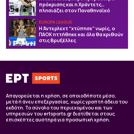
πρόκρισης και η Χράντετς…
πλησιάζει στον Παναθηναϊκό
EUROPA LEAGUE
Η Άντερλεχτ “χτύπησε” νωρίς, ο
ΠΑΟΚ ηττήθηκε και όλα θα κριθούν
στις Βρυξέλλες
Απαγορεύεται η χρήση, σε οποιοδήποτε μέσο,
μετά ή άνευ επεξεργασίας, χωρίς γραπτή άδεια του
εκδότη. Το σύνολο του περιεχομένου και των
υπηρεσιών του ertsports.gr διατίθεται στους
επισκέπτες αυστηρά για προσωπική χρήση.