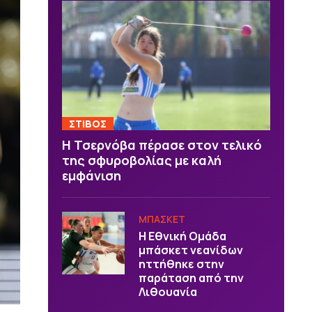
ΣΤΙΒΟΣ
Η Τσερνόβα πέρασε στον τελικό
της σφυροβολίας με καλή
εμφάνιση
ΜΠΑΣΚΕΤ
Η Εθνική Ομάδα
μπάσκετ νεανίδων
ηττήθηκε στην
παράταση από την
Λιθουανία