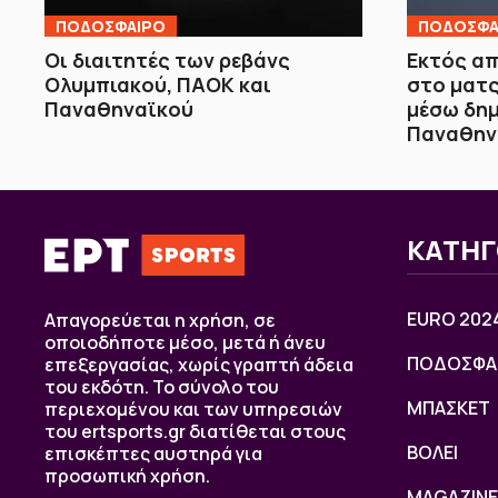
ΠΟΔΟΣΦΑΙΡΟ
ΠΟΔΟΣΦΑ
Οι διαιτητές των ρεβάνς
Εκτός απ
Ολυμπιακού, ΠΑΟΚ και
στο ματς
Παναθηναϊκού
μέσω δημ
Παναθην
ΚΑΤΗΓ
EURO 202
Απαγορεύεται η χρήση, σε
οποιοδήποτε μέσο, μετά ή άνευ
ΠΟΔΟΣΦΑ
επεξεργασίας, χωρίς γραπτή άδεια
του εκδότη. Το σύνολο του
ΜΠΑΣΚΕΤ
περιεχομένου και των υπηρεσιών
του ertsports.gr διατίθεται στους
ΒOΛΕΙ
επισκέπτες αυστηρά για
προσωπική χρήση.
MAGAZINE