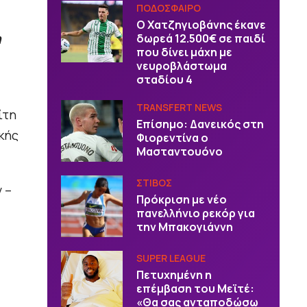
ΠΟΔΟΣΦΑΙΡΟ
Ο Χατζηγιοβάνης έκανε
η
δωρεά 12.500€ σε παιδί
που δίνει μάχη με
νευροβλάστωμα
σταδίου 4
TRANSFERT NEWS
ίτη
Επίσημο: Δανεικός στη
κής
Φιορεντίνα ο
Μασταντουόνο
ΣΤΙΒΟΣ
 –
Πρόκριση με νέο
πανελλήνιο ρεκόρ για
την Μπακογιάννη
SUPER LEAGUE
Πετυχημένη η
επέμβαση του Μεϊτέ:
«Θα σας ανταποδώσω