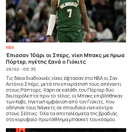
NBA
Έπιασαν 10άρι οι Σπερς, νίκη Μπακς με ήρωα
Πόρτερ, ηγέτης ξανά ο Γιόκιτς
26/02 - 09:35
Τις δέκα διαδοχικές νίκες έφτασαν στο ΝΒΑ οι Σαν
Αντόνιο Σπέρς, μετά την επικράτησή τους απέναντι
στους Ράπτορς. Χάρη σε καλάθι του Πόρτερ δύο
δευτερόλεπτα πριν το τέλος, οι Μπακς επιβλήθηκαν
των Καβς. Ηγετική εμφάνιση από τον Γιόκιτς, που
οδήγησε τους Νάγκετς σε σπουδαία νίκη κόντρα
στους Σέλτικς. Όλα τα αποτελέσματα της βραδιάς
στο κορυφαίο πρωτάθλημα μπάσκετ του κόσμου.