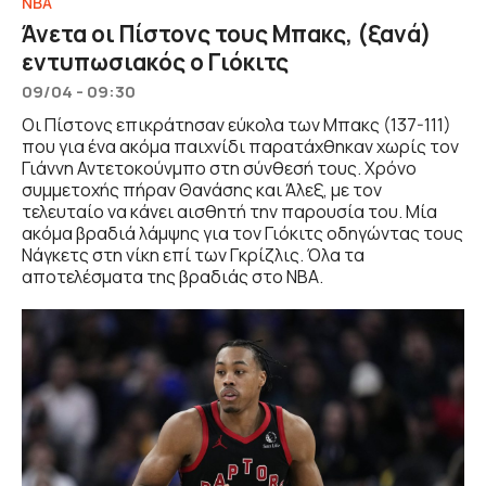
NBA
Άνετα οι Πίστονς τους Μπακς, (ξανά)
εντυπωσιακός ο Γιόκιτς
09/04 - 09:30
Οι Πίστονς επικράτησαν εύκολα των Μπακς (137-111)
που για ένα ακόμα παιχνίδι παρατάχθηκαν χωρίς τον
Γιάννη Αντετοκούνμπο στη σύνθεσή τους. Χρόνο
συμμετοχής πήραν Θανάσης και Άλεξ, με τον
τελευταίο να κάνει αισθητή την παρουσία του. Μία
ακόμα βραδιά λάμψης για τον Γιόκιτς οδηγώντας τους
Νάγκετς στη νίκη επί των Γκρίζλις. Όλα τα
αποτελέσματα της βραδιάς στο ΝΒΑ.