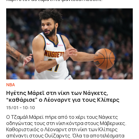
NBA
Ηγέτης Μάρεϊ στη νίκη των Νάγκετς,
“καθάρισε” ο Λέοναρντ για τους Κλίπερς
15/01 - 10:10
Ο Τζαμάλ Μάρεϊ πήρε από το χέρι τους Νάγκετς
οδηγώντας τους στη νίκη κόντρα στους Μάβερικες.
Καθοριστικός ο Λέοναρντ στη νίκη των Κλίπερς
απέναντι στους Ουίζαρντς. Όλα τα αποτελέσματα