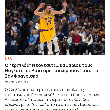
NBA
Ο “τριπλός” Ντόντσιτς… καθάρισε τους
Νάγκετς, οι Ράπτορς “απέδρασαν” από το
Σαν Φρανσίσκο
21/01 - 08:37
Ο Σλοβένος σούπερ σταρ ήταν ο απόλυτος
πρωταγωνιστής της μεγάλης εκτός έδρας νίκη των
Λέικερς στο Ντένβερ, την ώρα που οι Καναδοί
έφευγαν με το "διπλό" από το σπίτι των Γουόριορς
χάρη στον ασταμάτητο Ιμάνιουελ Κουίκλι.