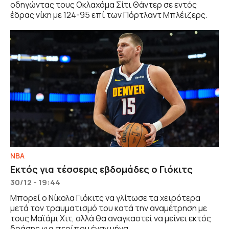
οδηγώντας τους Οκλαχόμα Σίτι Θάντερ σε εντός
έδρας νίκη με 124-95 επί των Πόρτλαντ Μπλέιζερς.
NBA
Εκτός για τέσσερις εβδομάδες ο Γιόκιτς
30/12 - 19:44
Μπορεί ο Νίκολα Γιόκιτς να γλίτωσε τα χειρότερα
μετά τον τραυματισμό του κατά την αναμέτρηση με
τους Μαϊάμι Χιτ, αλλά θα αναγκαστεί να μείνει εκτός
δράσης για περίπου έναν μήνα.