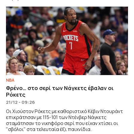
NBA
Φρένο… στο σερί των Νάγκετς έβαλαν οι
Ρόκετς
21/12 - 09:26
Οι Χιούστον Ρόκετς με καθοριστικό Κέβιν Ντουράντ
επικράτησαν με 115-101 των Ντένβερ Νάγκετς
σταμάτησαν το νικηφόρο σερί που είχαν χτίσει οι
"σβόλοι" στα τελευταία έξι παιχνίδια.