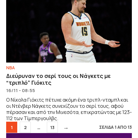
NBA
Διεύρυναν το σερί τους οι Νάγκετς με
“τριπλό” Γιόκιτς
16/11 - 08:55
Ο Νίκολα Γιόκιτς πέτυχε ακόμη ένα τριπλ-νταμπλ και
οι Ντένβερ Νάγκετς συνεχίζουν το σερί τους, αφού
πέρασαν και από την Μινεσότα, επικρατώντας με 123-
112 των Τίμπεργουλβς.
→
Σελίδα
Σελίδα
Σελίδα
ΣΕΛΙΔΑ 1 ΑΠΟ 13
1
2
…
13