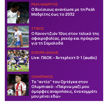
ΡΕΑΛ ΜΑΔΡΙΤΗΣ
Ο Βινίσιους ανανέωσε με τη Ρεάλ
Μαδρίτης έως το 2032
ΣΤΙΒΟΣ
Ο Κανοντζιάν 10ος στον τελικό της
σφαιροβολίας, ρεκόρ και πρόκριση
για τη Σαμολοδά
EUROPA LEAGUE
Live: ΠΑΟΚ – Άντερλεχτ 0-1 (audio)
ΟΛΥΜΠΙΑΚΟΣ
Το “αντίο” του Ορτέγκα στον
Ολυμπιακό: «Παίρνω μαζί μου
όμορφες αναμνήσεις, ένα κομμάτι
μου μένει εδώ»