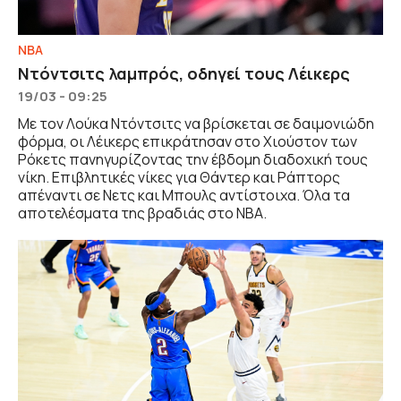
NBA
Ντόντσιτς λαμπρός, οδηγεί τους Λέικερς
19/03 - 09:25
Με τον Λούκα Ντόντσιτς να βρίσκεται σε δαιμονιώδη
φόρμα, οι Λέικερς επικράτησαν στο Χιούστον των
Ρόκετς πανηγυρίζοντας την έβδομη διαδοχική τους
νίκη. Επιβλητικές νίκες για Θάντερ και Ράπτορς
απέναντι σε Νετς και Μπουλς αντίστοιχα. Όλα τα
αποτελέσματα της βραδιάς στο NBA.