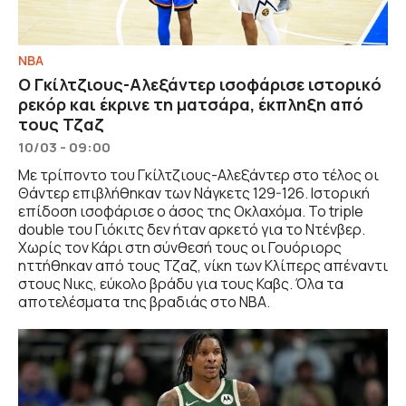
NBA
Ο Γκίλτζιους-Αλεξάντερ ισοφάρισε ιστορικό
ρεκόρ και έκρινε τη ματσάρα, έκπληξη από
τους Τζαζ
10/03 - 09:00
Με τρίποντο του Γκίλτζιους-Αλεξάντερ στο τέλος οι
Θάντερ επιβλήθηκαν των Νάγκετς 129-126. Ιστορική
επίδοση ισοφάρισε ο άσος της Οκλαχόμα. Το triple
double του Γιόκιτς δεν ήταν αρκετό για το Ντένβερ.
Χωρίς τον Κάρι στη σύνθεσή τους οι Γουόριορς
ηττήθηκαν από τους Τζαζ, νίκη των Κλίπερς απέναντι
στους Νικς, εύκολο βράδυ για τους Καβς. Όλα τα
αποτελέσματα της βραδιάς στο ΝΒΑ.