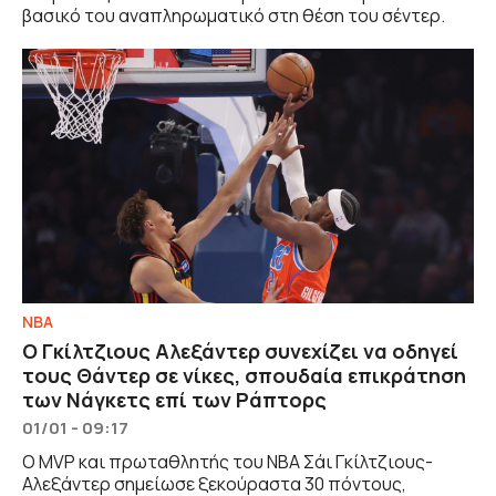
βασικό του αναπληρωματικό στη θέση του σέντερ.
NBA
O Γκίλτζιους Αλεξάντερ συνεχίζει να οδηγεί
τους Θάντερ σε νίκες, σπουδαία επικράτηση
των Νάγκετς επί των Ράπτορς
01/01 - 09:17
Ο MVP και πρωταθλητής του ΝΒΑ Σάι Γκίλτζιους-
Αλεξάντερ σημείωσε ξεκούραστα 30 πόντους,