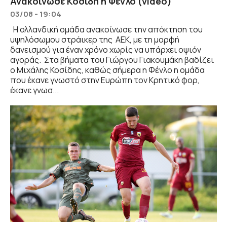
Ανακοίνωσε Κοσίδη η Φένλο (video)
03/08 - 19:04
Η ολλανδική ομάδα ανακοίνωσε την απόκτηση του
υψηλόσωμου στράικερ της ΑΕΚ, με τη μορφή
δανεισμού για έναν χρόνο χωρίς να υπάρχει οψιόν
αγοράς. Στα βήματα του Γιώργου Γιακουμάκη βαδίζει
ο Μιχάλης Κοσίδης, καθώς σήμερα η Φένλο η ομάδα
που έκανε γνωστό στην Ευρώπη τον Κρητικό φορ,
έκανε γνωσ...