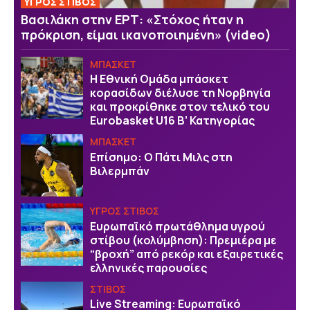
ΥΓΡΟΣ ΣΤΙΒΟΣ
Βασιλάκη στην ΕΡΤ: «Στόχος ήταν η
πρόκριση, είμαι ικανοποιημένη» (video)
ΜΠΑΣΚΕΤ
Η Εθνική Ομάδα μπάσκετ
κορασίδων διέλυσε τη Νορβηγία
και προκρίθηκε στον τελικό του
Eurobasket U16 Β’ Κατηγορίας
ΜΠΑΣΚΕΤ
Επίσημο: Ο Πάτι Μιλς στη
Βιλερμπάν
ΥΓΡΟΣ ΣΤΙΒΟΣ
Ευρωπαϊκό πρωτάθλημα υγρού
στίβου (κολύμβηση): Πρεμιέρα με
“βροχή” από ρεκόρ και εξαιρετικές
ελληνικές παρουσίες
ΣΤΙΒΟΣ
Live Streaming: Ευρωπαϊκό