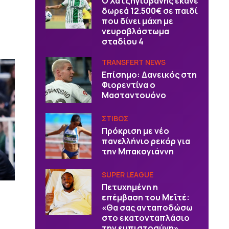
Ο Χατζηγιοβάνης έκανε
δωρεά 12.500€ σε παιδί
που δίνει μάχη με
νευροβλάστωμα
σταδίου 4
TRANSFERT NEWS
Επίσημο: Δανεικός στη
Φιορεντίνα ο
Μασταντουόνο
ΣΤΙΒΟΣ
Πρόκριση με νέο
πανελλήνιο ρεκόρ για
την Μπακογιάννη
SUPER LEAGUE
Πετυχημένη η
επέμβαση του Μεϊτέ:
«Θα σας ανταποδώσω
στο εκατονταπλάσιο
την εμπιστοσύνη»