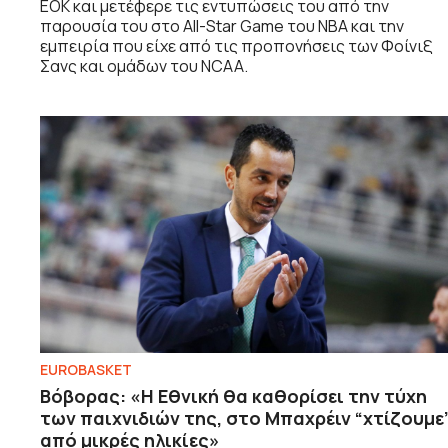
ΕΟΚ και μετέφερε τις εντυπώσεις του από την
παρουσία του στο All-Star Game του NBA και την
εμπειρία που είχε από τις προπονήσεις των Φοίνιξ
Σανς και ομάδων του NCAA.
EUROBASKET
Βόβορας: «Η Εθνική θα καθορίσει την τύχη
των παιχνιδιών της, στο Μπαχρέιν “χτίζουμε
από μικρές ηλικίες»