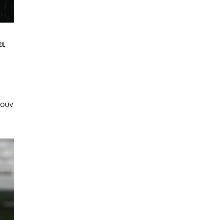
ει
τούν