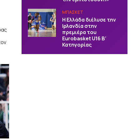
ΜΠΑΣΚΕΤ
Η Ελλάδα διέλυσε την
ν
Ιρλανδία στην
ρας
πρεμιέρα του
Eurobasket U16 Β’
τον
Κατηγορίας