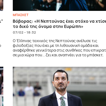
ΜΠΑΣΚΕΤ
ι”
Βόβορας: «Η Νεπτούνας έχει στόχο να χτίσ
το δικό της όνομα στην Ευρώπη»
07/02 - 18:32
Ο Έλληνας τεχνικός της Νεπτούνας ανέλυσε τις
ο
φιλοδοξίες που έχει με τη λιθουανική ομάδα και
αναφέρθηκε γενικότερα στις συνθήκες που επικρα
σε μια χώρα που... ζει και αναπνέει για το μπάσκετ.