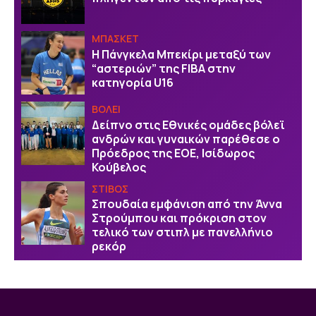
ΜΠΑΣΚΕΤ
H Πάνγκελα Μπεκίρι μεταξύ των
“αστεριών” της FIBA στην
κατηγορία U16
ΒOΛΕΙ
Δείπνο στις Εθνικές ομάδες βόλεϊ
ανδρών και γυναικών παρέθεσε ο
Πρόεδρος της ΕΟΕ, Ισίδωρος
Κούβελος
ΣΤΙΒΟΣ
Σπουδαία εμφάνιση από την Άννα
Στρούμπου και πρόκριση στον
τελικό των στιπλ με πανελλήνιο
ρεκόρ