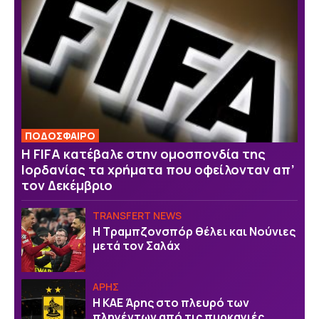
ΠΟΔΟΣΦΑΙΡΟ
Η FIFA κατέβαλε στην ομοσπονδία της
Ιορδανίας τα χρήματα που οφείλονταν απ’
τον Δεκέμβριο
TRANSFERT NEWS
Η Τραμπζονσπόρ θέλει και Νούνιες
μετά τον Σαλάχ
ΑΡΗΣ
Η ΚΑΕ Άρης στο πλευρό των
πληγέντων από τις πυρκαγιές