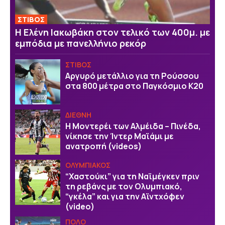
ΣΤΙΒΟΣ
Η Ελένη Ιακωβάκη στον τελικό των 400μ. με
εμπόδια με πανελλήνιο ρεκόρ
ΣΤΙΒΟΣ
Αργυρό μετάλλιο για τη Ρούσσου
στα 800 μέτρα στο Παγκόσμιο Κ20
ΔΙΕΘΝΗ
Η Μοντερέι των Αλμέιδα – Πινέδα,
νίκησε την Ίντερ Μαϊάμι με
ανατροπή (videos)
ΟΛΥΜΠΙΑΚΟΣ
“Χαστούκι” για τη Ναϊμέγκεν πριν
τη ρεβάνς με τον Ολυμπιακό,
“γκέλα” και για την Αϊντχόφεν
(video)
ΠΟΛΟ