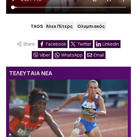
TAGS
Άλεκ Πίτερς
Ολυμπιακός
Share
Facebook
Twitter
Linkedin
Viber
WhatsApp
Email
ΤΕΛΕΥΤΑΙΑ ΝΕΑ