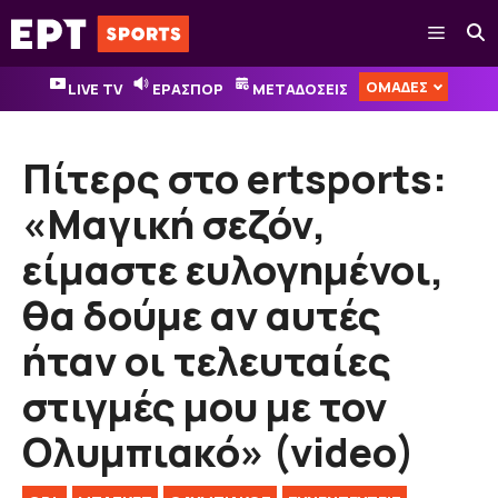
Μετάβαση
Μενού
σε
περιεχόμενο
ΟΜΑΔΕΣ
LIVE TV
ΕΡΑΣΠΟΡ
ΜΕΤΑΔΟΣΕΙΣ
Πίτερς στο ertsports:
«Μαγική σεζόν,
είμαστε ευλογημένοι,
θα δούμε αν αυτές
ήταν οι τελευταίες
στιγμές μου με τον
Ολυμπιακό» (video)