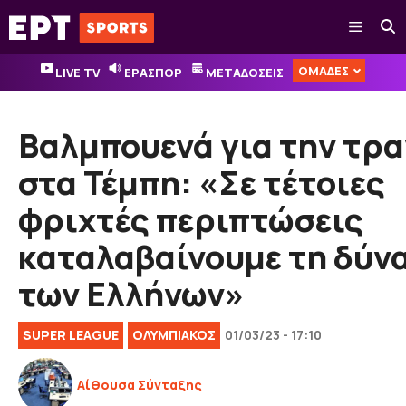
Μετάβαση
Μενού
σε
περιεχόμενο
ΟΜΑΔΕΣ
LIVE TV
ΕΡΑΣΠΟΡ
ΜΕΤΑΔΟΣΕΙΣ
Βαλμπουενά για την τρ
στα Τέμπη: «Σε τέτοιες
φριχτές περιπτώσεις
καταλαβαίνουμε τη δύν
των Ελλήνων»
SUPER LEAGUE
ΟΛΥΜΠΙΑΚΟΣ
01/03/23 - 17:10
Αίθουσα Σύνταξης