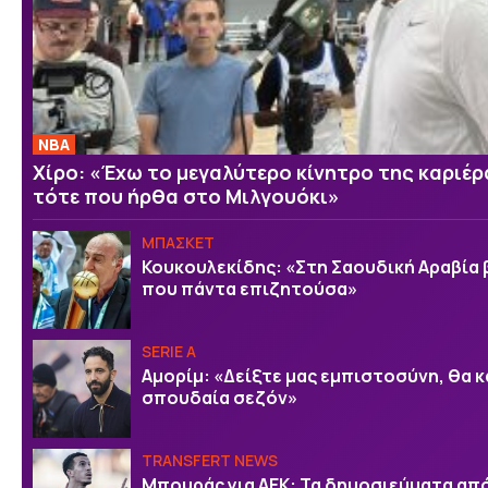
NBA
Χίρο: «Έχω το μεγαλύτερο κίνητρο της καριέ
τότε που ήρθα στο Μιλγουόκι»
ΜΠΑΣΚΕΤ
Κουκουλεκίδης: «Στη Σαουδική Αραβία 
που πάντα επιζητούσα»
SERIE A
Αμορίμ: «Δείξτε μας εμπιστοσύνη, θα κ
σπουδαία σεζόν»
TRANSFERT NEWS
Μπουράς για ΑΕΚ: Τα δημοσιεύματα απ