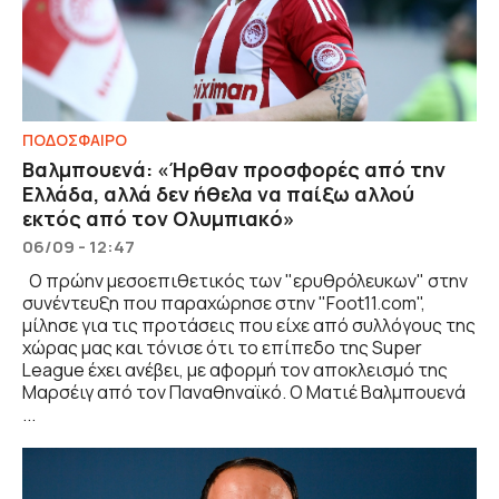
ΠΟΔΟΣΦΑΙΡΟ
Βαλμπουενά: «Ήρθαν προσφορές από την
Ελλάδα, αλλά δεν ήθελα να παίξω αλλού
εκτός από τον Ολυμπιακό»
06/09 - 12:47
Ο πρώην μεσοεπιθετικός των "ερυθρόλευκων" στην
συνέντευξη που παραχώρησε στην "Foot11.com",
μίλησε για τις προτάσεις που είχε από συλλόγους της
χώρας μας και τόνισε ότι το επίπεδο της Super
League έχει ανέβει, με αφορμή τον αποκλεισμό της
Μαρσέιγ από τον Παναθηναϊκό. Ο Ματιέ Βαλμπουενά
...