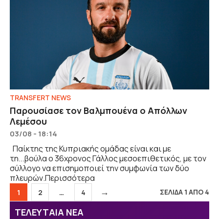
TRANSFERT NEWS
Παρουσίασε τον Βαλμπουένα ο Απόλλων
Λεμέσου
03/08 - 18:14
Παίκτης της Κυπριακής ομάδας είναι και με
τη...βούλα ο 36χρονος Γάλλος μεσοεπιθετικός, με τον
σύλλογο να επισημοποιεί την συμφωνία των δύο
πλευρών.Περισσότερα
→
Σελίδα
Σελίδα
Σελίδα
ΣΕΛΙΔΑ 1 ΑΠΟ 4
1
2
…
4
ΤΕΛΕΥΤΑΙΑ ΝΕΑ