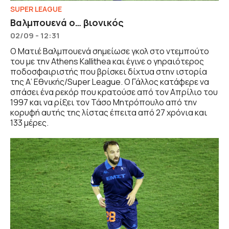
SUPER LEAGUE
Βαλμπουενά ο… βιονικός
02/09 - 12:31
Ο Ματιέ Βαλμπουενά σημείωσε γκολ στο ντεμπούτο
του με την Athens Kallithea και έγινε ο γηραιότερος
ποδοσφαιριστής που βρίσκει δίχτυα στην ιστορία
της Α’ Εθνικής/Super League. Ο Γάλλος κατάφερε να
σπάσει ένα ρεκόρ που κρατούσε από τον Απρίλιο του
1997 και να ρίξει τον Τάσο Μητρόπουλο από την
κορυφή αυτής της λίστας έπειτα από 27 χρόνια και
133 μέρες.