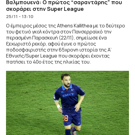
Βαλμπουενά: Ο πρώτος “σαραντάρης” που
σκοράρει στην Super League
25/11 - 13:10
Ο έμπειρος μέσος της Athens Kallithea με το δεύτερο
του φετινό γκολ κόντρα στον Πανσερραϊκό την
περασμένη Παρασκευή (22/11), σημείωσε ένα
ξεχωριστό ρεκόρ, αφού έγινε ο πρώτος
ποδοσφαιριστής στην 65χρονη ιστορία της Α’
Εθνικής/Super League που σκοράρει έχοντας
πατήσει το 40ο έτος της ηλικίας του.