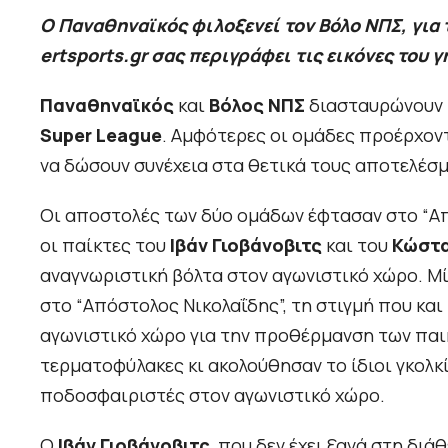
Ο Παναθηναϊκός φιλοξενεί τον Βόλο ΝΠΣ, για 
ertsports.gr σας περιγράφει τις εικόνες του 
Παναθηναϊκός
και
Βόλος ΝΠΣ
διασταυρώνουν τ
Super League
. Αμφότερες οι ομάδες προέρχον
να δώσουν συνέχεια στα θετικά τους αποτελέσ
Οι αποστολές των δύο ομάδων έφτασαν στο “Απόσ
οι παίκτες του
Ιβάν Γιοβάνοβιτς
και του
Κώστ
αναγνωριστική βόλτα στον αγωνιστικό χώρο. Μί
στο “Απόστολος Νικολαΐδης”, τη στιγμή που κα
αγωνιστικό χώρο για την προθέρμανση των παι
τερματοφύλακες κι ακολούθησαν το ίδιοι γκολκ
ποδοσφαιριστές στον αγωνιστικό χώρο.
Ο
Ιβάν Γιοβάνοβιτς
, που δεν έχει ξανά στη διά