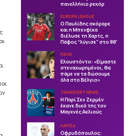
πανελλήνιο ρεκόρ
EUROPA LEAGUE
Ο Παυλίδης σκόραρε
και η Μπενφίκα
ς
διέλυσε τη Χαρτς, η
αι
Πάφος “λύγισε” στο 88′
ΠΑΟΚ
Ελουστόντο: «Είμαστε
α,
στεναχωρημένοι, θα
πάμε να τα δώσουμε
όλα στο Βέλγιο»
ται
ον
TRANSFERT NEWS
Η Παρί Σεν Ζερμέν
έκανε δικό της τον
Μαγκνές Ακλιούς
ΛΑΡΙΣΑ
Οφρυδόπουλος:
α