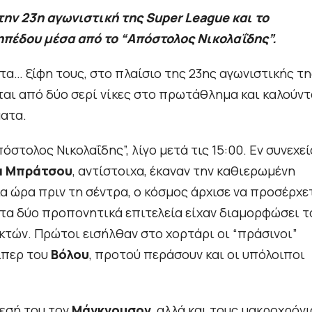
την 23η αγωνιστική της Super League και το
γηπέδου μέσα από το “Απόστολος Νικολαΐδης”.
α… ξίφη τους, στο πλαίσιο της 23ης αγωνιστικής τη
ται από δύο σερί νίκες στο πρωτάθλημα και καλούντ
ματα.
τολος Νικολαΐδης”, λίγο μετά τις 15:00. Εν συνεχεί
α Μπράτσου
, αντίστοιχα, έκαναν την καθιερωμένη
α ώρα πριν τη σέντρα, ο κόσμος άρχισε να προσέρχε
ι τα δύο προπονητικά επιτελεία είχαν διαμορφώσει τ
κτών. Πρώτοι εισήλθαν στο χορτάρι οι “πράσινοι”
ίπερ του
Βόλου
, προτού περάσουν και οι υπόλοιποι
θεσή του τον
Μάγκνουσον
, αλλά και τους μακροχρόνι