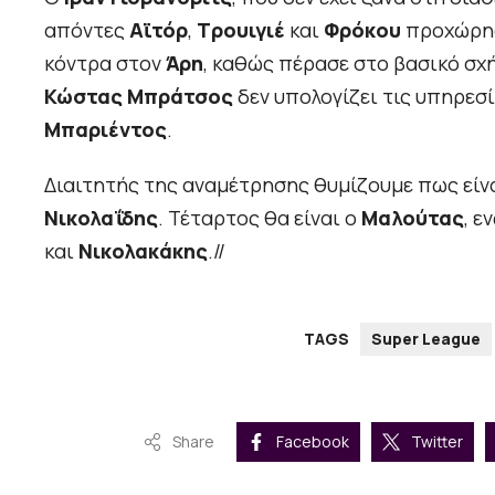
απόντες
Αϊτόρ
,
Τρουιγιέ
και
Φρόκου
προχώρησε
κόντρα στον
Άρη
, καθώς πέρασε στο βασικό σχ
Κώστας Μπράτσος
δεν υπολογίζει τις υπηρεσ
Μπαριέντος
.
Διαιτητής της αναμέτρησης θυμίζουμε πως είν
Νικολαΐδης
. Τέταρτος θα είναι ο
Μαλούτας
, ε
και
Νικολακάκης
.//
TAGS
Super League
Share
Facebook
Twitter