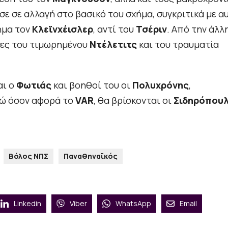
 σε αλλαγή στο βασικό του σχήμα, συγκριτικά με α
ήμα τον
Κλεϊνχέισλερ
, αντί του
Τσέριν
. Από την άλλη
ίες του τιμωρημένου
Ντέλετιτς
και του τραυματία
αι ο
Φωτιάς
και βοηθοί του οι
Πολυχρόνης
,
νώ όσον αφορά το
VAR
, θα βρίσκονται οι
Σιδηρόπου
Βόλος ΝΠΣ
Παναθηναϊκός
Linkedin
Viber
WhatsApp
Email