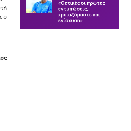
«Θετικές οι πρώτες
υτή
εντυπώσεις,
χρειαζόμαστε και
, ο
ενίσχυση»
λος