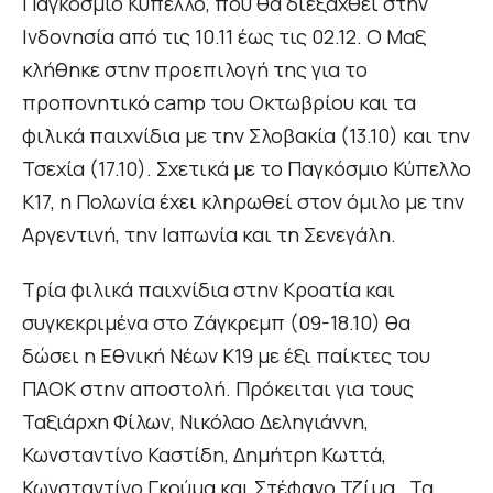
Παγκόσμιο Κύπελλο, που θα διεξαχθεί στην
Ινδονησία από τις 10.11 έως τις 02.12. Ο Μαξ
κλήθηκε στην προεπιλογή της για το
προπονητικό camp του Οκτωβρίου και τα
φιλικά παιχνίδια με την Σλοβακία (13.10) και την
Τσεχία (17.10). Σχετικά με το Παγκόσμιο Κύπελλο
Κ17, η Πολωνία έχει κληρωθεί στον όμιλο με την
Αργεντινή, την Ιαπωνία και τη Σενεγάλη.
Τρία φιλικά παιχνίδια στην Κροατία και
συγκεκριμένα στο Ζάγκρεμπ (09-18.10) θα
δώσει η Εθνική Νέων Κ19 με έξι παίκτες του
ΠΑΟΚ στην αποστολή. Πρόκειται για τους
Ταξιάρχη Φίλων, Νικόλαο Δεληγιάννη,
Κωνσταντίνο Καστίδη, Δημήτρη Κωττά,
Κωνσταντίνο Γκούμα και Στέφανο Τζίμα . Τα