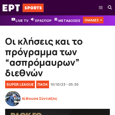
Μετάβαση
Μενού
σε
περιεχόμενο
ΟΜΑΔΕΣ
LIVE TV
ΕΡΑΣΠΟΡ
ΜΕΤΑΔΟΣΕΙΣ
Οι κλήσεις και το
πρόγραμμα των
“ασπρόμαυρων”
διεθνών
SUPER LEAGUE
ΠΑΟΚ
10/10/23 - 05:30
Αίθουσα Σύνταξης