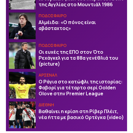
της Αγγλίας στο Μουντιάλ 1986
ΠΟΔΟΣΦΑΙΡΟ
Αλμέιδα: «Ο πόνος είναι
αβάσταχτος»
ΠΟΔΟΣΦΑΙΡΟ
Οι ευχές της EΠΟ στον Ότο
Ρεχάγκελ για τα 88α γενέθλιά του
(picture)
ΑΡΣΕΝΑΛ
Ο Ράγια στο κατώφλι της ιστορίας:
Φαβορί για τέταρτο σερί Golden
Glove στην Premier League
ΔΙΕΘΝΗ
Βαθαίνει η κρίση στη Ρίβερ Πλέιτ,
νέα ήττα με βασικό Ορτέγκα (video)