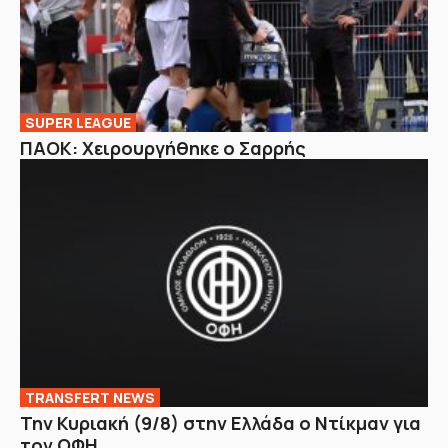
SUPER LEAGUE
ΠΑΟΚ: Χειρουργήθηκε ο Σαρρής
TRANSFERT NEWS
Την Κυριακή (9/8) στην Ελλάδα ο Ντίκμαν για
τον ΟΦΗ