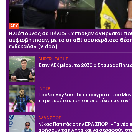
ΑΕΚ
Ηλιόπουλος σε Πήλιο: «Υπήρξαν άνθρωποι πο
αμφισβήτησαν, με το σπαθί σου κέρδισες θέσ
ενδεκάδα» (video)
SUPER LEAGUE
Στην AEK μέχρι το 2030 ο Σταύρος Πήλι
ΙΝΤΕΡ
Τσαλχάνογλου: Τα πειράγματα του Μόν
τη μεταμόσχευση και οι στόχοι με την 
ΑΛΛΑ ΣΠΟΡ
Νίκος Παππάς στην ΕΡΑ ΣΠΟΡ: «Τα νέα π
αφήσουν τα κινητά και να στραφούν στ