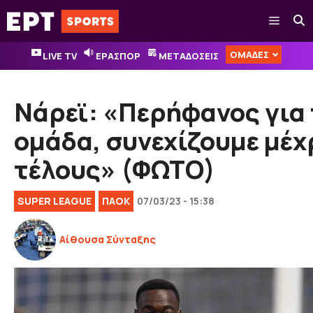
Μετάβαση
Μενού
σε
περιεχόμενο
ΟΜΑΔΕΣ
LIVE TV
ΕΡΑΣΠΟΡ
ΜΕΤΑΔΟΣΕΙΣ
Νάρεϊ: «Περήφανος για
ομάδα, συνεχίζουμε μέχ
τέλους» (ΦΩΤΟ)
SUPER LEAGUE
ΠΑΟΚ
07/03/23 - 15:38
Αίθουσα Σύνταξης