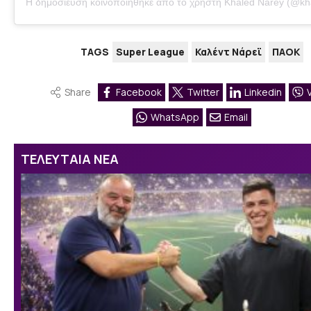
Η δημοσίευση κοινοποιήθηκε από το χρήστη Khaled Naréy (@kh
TAGS
Super League
Καλέντ Νάρεϊ
ΠΑΟΚ
Share
Facebook
Twitter
Linkedin
WhatsApp
Email
ΤΕΛΕΥΤΑΙΑ ΝΕΑ