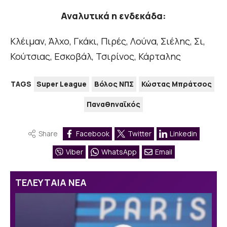
Αναλυτικά η ενδεκάδα:
Κλέιμαν, Άλχο, Γκάκι, Πιρές, Λούνα, Σιέλης, Σι,
Κούτσιας, Εσκοβάλ, Τσιρίνος, Κάρταλης
TAGS
Super League
Βόλος ΝΠΣ
Κώστας Μπράτσος
Παναθηναϊκός
Share
Facebook
Twitter
Linkedin
Viber
WhatsApp
Email
ΤΕΛΕΥΤΑΙΑ ΝΕΑ