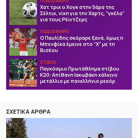
ΠΟΔΟΣΦΑΙΡΟ
Χατ τρικ ο Χογκ στην 5άρα της
Σέλτικ, νίκη για την Χαρτς, “γκέλα”
για τους Ρέιντζερς
ΠΟΔΟΣΦΑΙΡΟ
Ο Παυλίδης σκόραρε ξανά, όμως η
Μπενφίκα έμεινε στο “Χ” με τη
Βισέου
ΣΤΙΒΟΣ
Παγκόσμιο Πρωτάθλημα στίβου
Κ20: Απίθανη Ιακωβάκη χάλκινο
μετάλλιο με πανελλήνιο ρεκόρ
ΣΧΕΤΙΚΑ ΑΡΘΡΑ