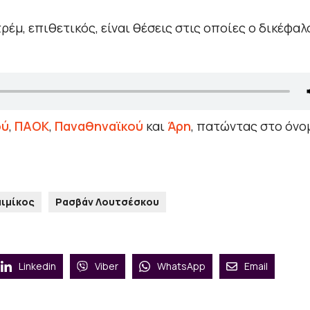
ρέμ, επιθετικός, είναι θέσεις στις οποίες ο δικέφαλ
ού
,
ΠΑΟΚ
,
Παναθηναϊκού
και
Άρη
, πατώντας στο όνο
ιμίκος
Ρασβάν Λουτσέσκου
Linkedin
Viber
WhatsApp
Email