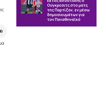
Εκτός αποστολής ο
Ούγκρεσιτς στο ματς
ος
της Παρτίζαν, εν μέσω
δημοσιευμάτων για
τον Παναθηναϊκό
μα