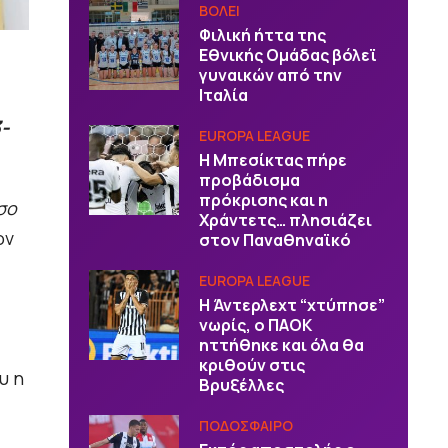
ΒOΛΕΙ
Φιλική ήττα της
Εθνικής Ομάδας βόλεϊ
γυναικών από την
Ιταλία
-
EUROPA LEAGUE
Η Μπεσίκτας πήρε
προβάδισμα
πρόκρισης και η
σο
Χράντετς… πλησιάζει
ον
στον Παναθηναϊκό
EUROPA LEAGUE
Η Άντερλεχτ “χτύπησε”
νωρίς, ο ΠΑΟΚ
ηττήθηκε και όλα θα
κριθούν στις
υ η
Βρυξέλλες
ΠΟΔΟΣΦΑΙΡΟ