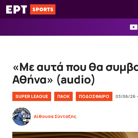
Μετάβαση
σε
περιεχόμενο
«Με αυτά που θα συμβ
Αθήνα» (audio)
SUPER LEAGUE
ΠΑΟΚ
ΠΟΔΟΣΦΑΙΡΟ
03/06/26 -
Αίθουσα Σύνταξης