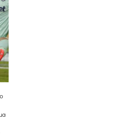
ρο
μα
ς