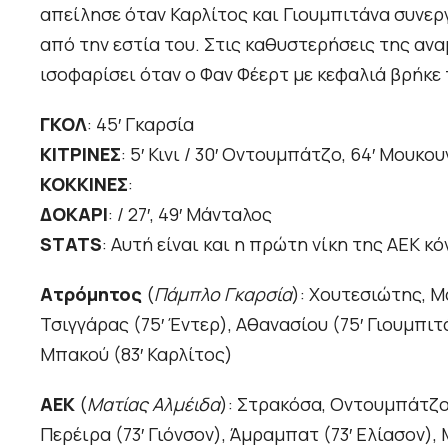
απείλησε όταν Καρλίτος και Γιουμπιτάνα συνερ
από την εστία του. Στις καθυστερήσεις της αν
ισοφαρίσει όταν ο Φαν Φέερτ με κεφαλιά βρήκε 
ΓΚΟΛ
: 45′ Γκαρσία
ΚΙΤΡΙΝΕΣ
: 5′ Κινι / 30′ Οντουμπάτζο, 64′ Μουκουν
ΚΟΚΚΙΝΕΣ
:
ΔΟΚΑΡΙ
: / 27′, 49′ Μάνταλος
STATS
: Αυτή είναι και η πρώτη νίκη της ΑΕΚ 
Ατρόμητος
(
Πάμπλο Γκαρσία
): Χουτεσιώτης, Μ
Τσιγγάρας (75′ Έντερ), Αθανασίου (75′ Γιουμπιτ
Μπακού (83′ Καρλίτος)
ΑΕΚ
(
Ματίας Αλμέιδα
): Στρακόσα, Οντουμπάτζο,
Περέιρα (73′ Γιόνσον), Άμραμπατ (73′ Ελίασον), 