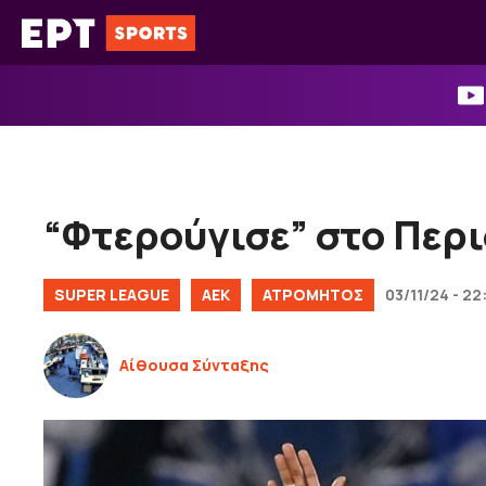
Μετάβαση
σε
περιεχόμενο
“Φτερούγισε” στο Περι
SUPER LEAGUE
ΑΕΚ
ΑΤΡΟΜΗΤΟΣ
03/11/24 - 22
Αίθουσα Σύνταξης