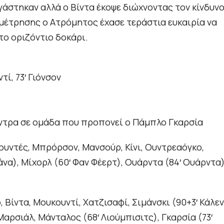
γάστηκαν αλλά ο Βίντα έκοψε διώχνοντας τον κίνδυν
αμέτρησης ο Ατρόμητος έχασε τεράστια ευκαιρία να
το οριζόντιο δοκάρι.
τί, 73′ Γιόνσον
κόντρα σε ομάδα που προπονεί ο Πάμπλο Γκαρσία
ουντές, Μπρόρσον, Μανσούρ, Κίνι, Ουντρεαόγκο,
άνα), Μίχορλ (60′ Φαν Φέερτ), Ουάρντα (84′ Ουάρντα)
 Βίντα, Μουκουντί, Χατζισαφί, Σιμάνσκι (90+3′ Κάλεν
Μαρσιάλ, Μάνταλος (68′ Λιούμπισιτς), Γκαρσία (73′