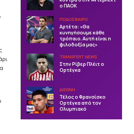
ο ΠΑΟΚ
η
ΠΟΔΟΣΦΑΙΡΟ
Αρτέτα: «Θα
κυνηγήσουμε κάθε
τρόπαιο. Αυτή είναι η
φιλοδοξία μας»
ς
TRANSFERT NEWS
άρι
Στην Ρίβερ Πλέιτ ο
δα
Ορτέγκα
ΔΙΕΘΝΗ
Τέλος ο Φρανσίσκο
ο
Ορτέγκα από τον
Ολυμπιακό