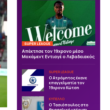
SUPER LEAGUE
Απέκτησε τον 19χρονο μέσο
Μοχάμεντ Εντιαγέ ο Λεβαδειακός
SUPER LEAGUE
Ο Ατρόμητος έκανε
επαγγελματία τον
19χρονο Κώτση
ΚΥΠΕΛΛΟ
Ο Τασιόπουλος στο
θεσσαλικό ντέρμπι