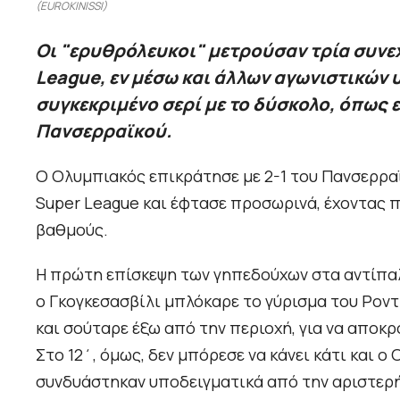
(EUROKINISSI)
Οι "ερυθρόλευκοι" μετρούσαν τρία συνεχ
League, εν μέσω και άλλων αγωνιστικών
συγκεκριμένο σερί με το δύσκολο, όπως εξ
Πανσερραϊκού.
Ο Ολυμπιακός επικράτησε με 2-1 του Πανσερραϊ
Super League και έφτασε προσωρινά, έχοντας π
βαθμούς.
Η πρώτη επίσκεψη των γηπεδούχων στα αντίπαλα
ο Γκογκεσασβίλι μπλόκαρε το γύρισμα του Ροντι
και σούταρε έξω από την περιοχή, για να αποκ
Στο 12΄, όμως, δεν μπόρεσε να κάνει κάτι και ο
συνδυάστηκαν υποδειγματικά από την αριστερή 