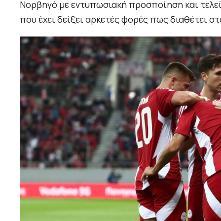
Νορβηγό με εντυπωσιακή προσποίηση και τελείω
που έχει δείξει αρκετές φορές πως διαθέτει στ