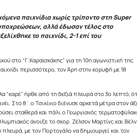
όμενα παιχνίδια χωρίς τρίποντο στη Super
 υποχρεώσεων, αλλά έδωσαν τέλος στο
ελίχθηκε το παιχνίδι, 2-1 επί του
κού στο “Γ.Καραϊσκάκης” για τη 10η αγωνιστική της
αιχνίδι περισσότερο, τον Άρη στην κορυφή με 18
 “καρέ” ήρθε από τη δεξιά πλευρά στο 3ο λεπτό, ό
νέι. Στο 8΄ ο Τσικίνιο διένυσε αρκετά μέτρα στον ά
ρούσει σταθερά και πάλι ο Γεωργιανός τερματοφύλακ
 Ολυμπιακός άνοιξε το σκορ. Ζέλσον Μαρτίνς και Βέλ
πλευρά, με τον Πορτογάλο να δημιουργεί και τον