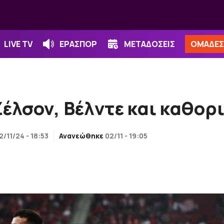
LIVE TV
ΕΡΑΣΠΟΡ
ΜΕΤΑΔΟΣΕΙΣ
ΟΜΑΔΕΣ
Ζέλσον, Βέλντε και καθορ
2/11/24 - 18:53
Ανανεώθηκε
02/11 - 19:05