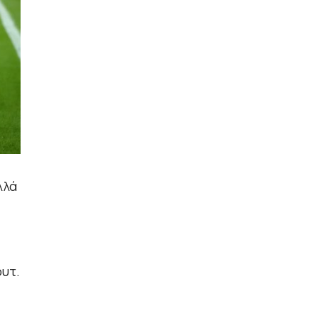
λλά
ουτ.