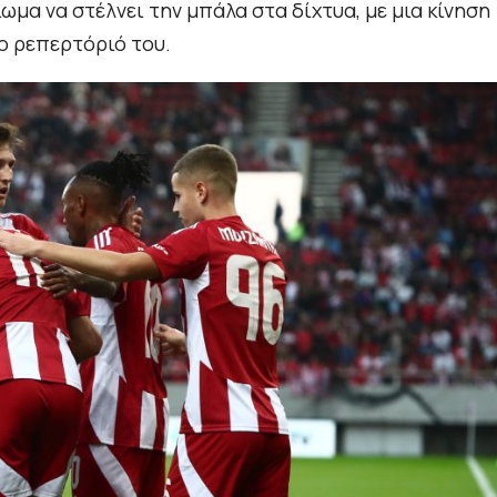
μα να στέλνει την μπάλα στα δίχτυα, με μια κίνηση
ο ρεπερτόριό του.