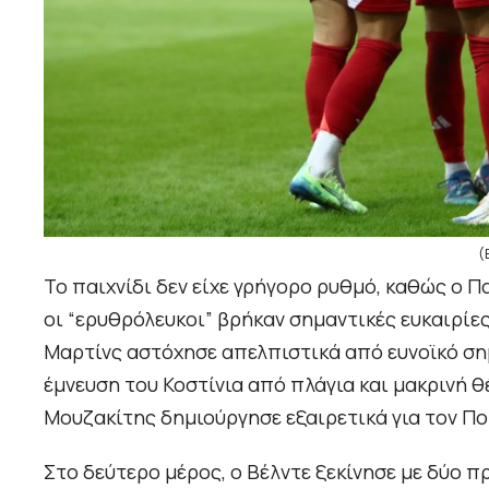
(
Το παιχνίδι δεν είχε γρήγορο ρυθμό, καθώς ο 
οι “ερυθρόλευκοι” βρήκαν σημαντικές ευκαιρίες
Μαρτίνς αστόχησε απελπιστικά από ευνοϊκό σημ
έμνευση του Κοστίνια από πλάγια και μακρινή 
Μουζακίτης δημιούργησε εξαιρετικά για τον Πο
Στο δεύτερο μέρος, ο Βέλντε ξεκίνησε με δύο π