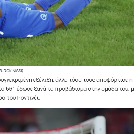
EUROKINISSI)
υγκεκριμένη εξέλιξη, άλλο τόσο τους αποφόρτισε η
το 66΄ έδωσε ξανά το προβάδισμα στην ομάδα του, μ
α του Ροντινέι.