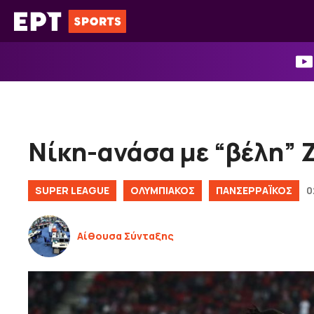
Μετάβαση
σε
περιεχόμενο
Νίκη-ανάσα με “βέλη” 
SUPER LEAGUE
ΟΛΥΜΠΙΑΚΟΣ
ΠΑΝΣΕΡΡΑΪΚΟΣ
0
Αίθουσα Σύνταξης