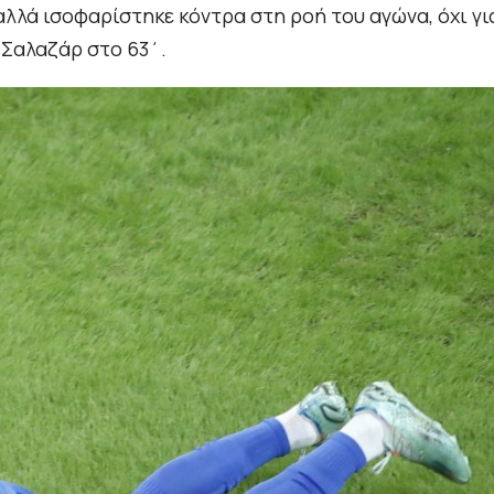
αλλά ισοφαρίστηκε κόντρα στη ροή του αγώνα, όχι γι
 Σαλαζάρ στο 63΄.