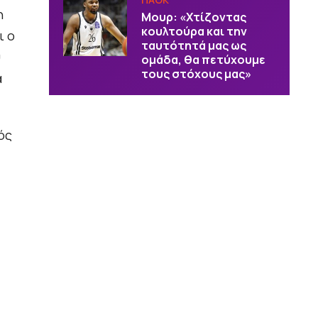
η
Μουρ: «Χτίζοντας
κουλτούρα και την
ι ο
ταυτότητά μας ως
ύ
ομάδα, θα πετύχουμε
τους στόχους μας»
α
ός