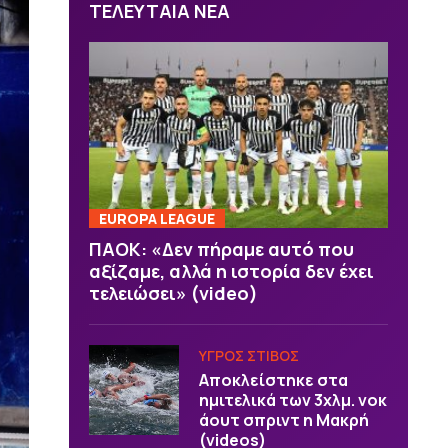
ΤΕΛΕΥΤΑΙΑ ΝΕΑ
EUROPA LEAGUE
ΠΑΟΚ: «Δεν πήραμε αυτό που
αξίζαμε, αλλά η ιστορία δεν έχει
τελειώσει» (video)
ΥΓΡΟΣ ΣΤΙΒΟΣ
Αποκλείστηκε στα
ημιτελικά των 3χλμ. νοκ
άουτ σπριντ η Μακρή
(videos)