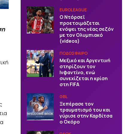
EUROLEAGUE
Ο Ντόρσεϊ
προετοιμάζεται
ση
ενόψει της νέας σεζόν
με τον Ολυμπιακό
(videos)
ΠΟΔΟΣΦΑΙΡΟ
Μεξικό και Αργεντινή
ική
στηρίζουν τον
Ινφαντίνο, ενώ
συνεχίζεται η κρίση
στη FIFA
GBL
ς
Ξεπέρασε τον
τραυματισμό του και
τια
γύρισε στην Καρδίτσα
τα
ο Οκόρο
ΠΑΟΚ