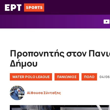
Μετάβαση
σε
περιεχόμενο
Προπονητής στον Πανι
Δήμου
WATER POLO LEAGUE
ΠΑΝΙΩΝΙΟΣ
ΠΟΛΟ
04/06/
Αίθουσα Σύνταξης