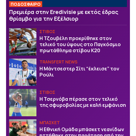
ΠΟΔΟΣΦΑΙΡΟ
Πρεμιέρα στην Eredivisie με εκτός έδρας
θρίαμβο για την Εξέλσιορ
ΣΤΙΒΟΣ
Η Τζουβέλη προκρίθηκε στον
τελικό του ύψους στο Παγκόσμιο
πρωτάθλημα στίβου Κ20
TRANSFERT NEWS
Η Μάντσεστερ Σίτι “έκλεισε” τον
Ρούλι
ΣΤΙΒΟΣ
Η Τσερνόβα πέρασε στον τελικό
της σφυροβολίας με καλή εμφάνιση
ΜΠΑΣΚΕΤ
Η Εθνική Ομάδα μπάσκετ νεανίδων
ηττήθηκε στην παράταση από την