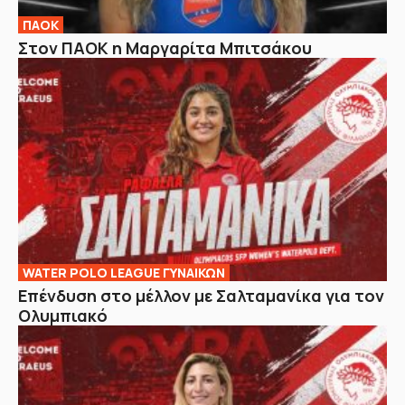
ΠΑΟΚ
Στον ΠΑΟΚ η Μαργαρίτα Μπιτσάκου
WATER POLO LEAGUE ΓΥΝΑΙΚΩΝ
Επένδυση στο μέλλον με Σαλταμανίκα για τον
Ολυμπιακό