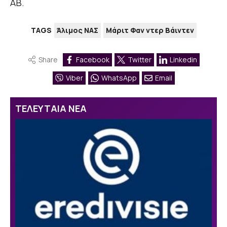
ΑΒ.
TAGS
Άλιμος ΝΑΣ
Μάριτ Φαν ντερ Βάιντεν
Share
Facebook
Twitter
Linkedin
Viber
WhatsApp
Email
ΤΕΛΕΥΤΑΙΑ ΝΕΑ