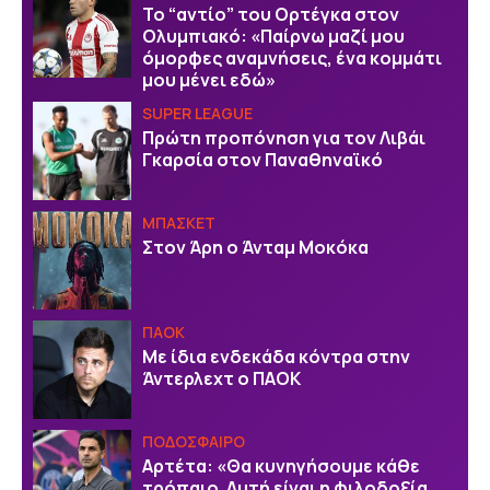
Το “αντίο” του Ορτέγκα στον
Ολυμπιακό: «Παίρνω μαζί μου
όμορφες αναμνήσεις, ένα κομμάτι
μου μένει εδώ»
SUPER LEAGUE
Πρώτη προπόνηση για τον Λιβάι
Γκαρσία στον Παναθηναϊκό
ΜΠΑΣΚΕΤ
Στον Άρη ο Άνταμ Μοκόκα
ΠΑΟΚ
Με ίδια ενδεκάδα κόντρα στην
Άντερλεχτ ο ΠΑΟΚ
ΠΟΔΟΣΦΑΙΡΟ
Αρτέτα: «Θα κυνηγήσουμε κάθε
τρόπαιο. Αυτή είναι η φιλοδοξία